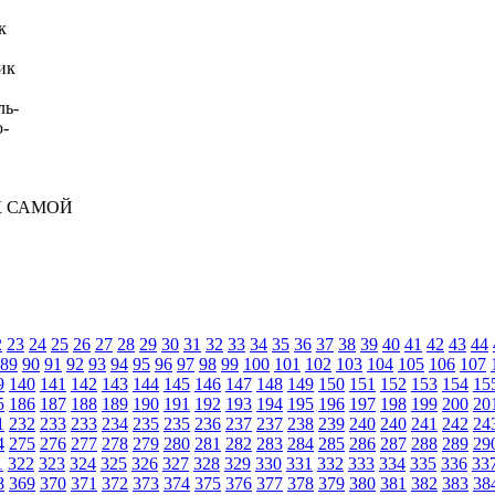
к
ик
ль-
ю-
К САМОЙ
2
23
24
25
26
27
28
29
30
31
32
33
34
35
36
37
38
39
40
41
42
43
44
89
90
91
92
93
94
95
96
97
98
99
100
101
102
103
104
105
106
107
9
140
141
142
143
144
145
146
147
148
149
150
151
152
153
154
15
5
186
187
188
189
190
191
192
193
194
195
196
197
198
199
200
20
1
232
233
233
234
235
235
236
237
237
238
239
240
240
241
242
24
4
275
276
277
278
279
280
281
282
283
284
285
286
287
288
289
29
1
322
323
324
325
326
327
328
329
330
331
332
333
334
335
336
33
8
369
370
371
372
373
374
375
376
377
378
379
380
381
382
383
38