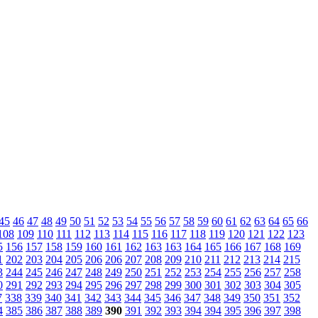
45
46
47
48
49
50
51
52
53
54
55
56
57
58
59
60
61
62
63
64
65
66
108
109
110
111
112
113
114
115
116
117
118
119
120
121
122
123
5
156
157
158
159
160
161
162
163
163
164
165
166
167
168
169
1
202
203
204
205
206
206
207
208
209
210
211
212
213
214
215
3
244
245
246
247
248
249
250
251
252
253
254
255
256
257
258
0
291
292
293
294
295
296
297
298
299
300
301
302
303
304
305
7
338
339
340
341
342
343
344
345
346
347
348
349
350
351
352
4
385
386
387
388
389
390
391
392
393
394
394
395
396
397
398