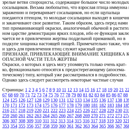
зрелые ветви спороцисгы, содержащие большое число молодых
сосальщиков. Весьма любопытно, что взрослая птица иммунна 
заражению и переваривает сосальщиков, но если щупальца
поедаются птенцом, то молодые сосальщики выходят в кишечн
и заканчивают свое развитие. Таким образом, здесь перед нами
тип приманивающей окраски, аналогичный обычной в растите
ном царстве демонстрации ярких плодов, ибо ее функция закл
чается не в привлечении жертвы поддельной приманкой, но в
подкупе хищника настоящей пищей. Примечательно также, что
и здесь для привлечения птиц служит красный цвет.
ПРИЗНАКИ, ПРИВЛЕКАЮЩИЕ ВНИМАНИЕ ХИЩНИКА 
ОПАСНОЙ ЧАСТИ ТЕЛА ЖЕРТВЫ
Окраски, о которых я здесь могу упомянуть только очень крат-
ко, функционально относятся к предостерегающему (апосема-
тическому) типу, который уже рассматривался в подробностях.
Однако здесь следует рассмотреть некоторые частные случаи
Страницы:
1
2
3
4
5
6
7
8
9
10
11
12
13
14
15
16
17
18
19
20
21
2
67
68
69
70
71
72
73
74
75
76
77
78
79
80
81
82
83
84
85
86
87
88
124
125
126
127
128
129
130
131
132
133
134
135
136
137
138
13
170
171
172
173
174
175
176
177
178
179
180
181
182
183
184
18
216
217
218
219
220
221
222
223
224
225
226
227
228
229
230
23
259
260
261
262
263
264
265
266
267
268
269
270
271
272
273
27
306
307
308
309
310
311
312
313
314
315
316
317
318
319
320
32
353
354
355
356
357
358
359
360
361
362
363
364
365
366
367
36