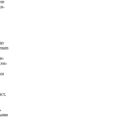
ни
ки-
до
omum
и-
сеи-
ки
ст,
ь
ными