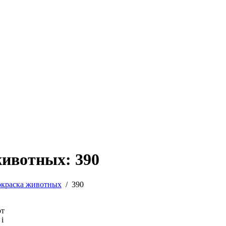
животных: 390
окраска животных
/
390
от
i