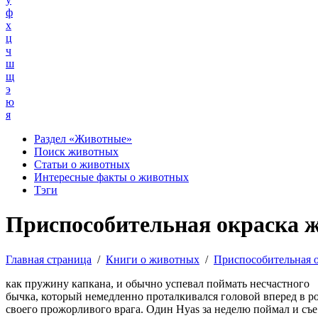
ф
х
ц
ч
ш
щ
э
ю
я
Раздел «Животные»
Поиск животных
Статьи о животных
Интересные факты о животных
Тэги
Приспособительная окраска 
Главная страница
/
Книги о животных
/
Приспособительная 
как пружину капкана, и обычно успевал поймать несчастного
бычка, который немедленно проталкивался головой вперед в р
своего прожорливого врага. Один Hyas за неделю поймал и съе 