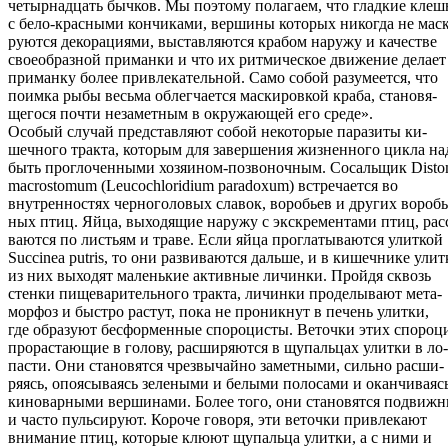
четырнадцать бычков. Мы поэтому полагаем, что гладкие клеш
с бело-красными кончиками, вершины которых никогда не мас
руются декорациями, выставляются крабом наружу и качестве
своеобразной приманки и что их ритмическое движение делает
приманку более привлекательной. Само собой разумеется, что
поимка рыбы весьма облегчается маскировкой краба, становя-
щегося почти незаметным в окружающей его среде».
Особый случай представляют собой некоторые паразиты ки-
шечного тракта, которым для завершения жизненного цикла на
быть проглоченными хозяином-позвоночным. Сосальщик Dist
macrostomum (Leucochloridium paradoxum) встречается во
внутренностях черноголовых славок, воробьев и других воробь
ных птиц. Яйца, выходящие наружу с экскрементами птиц, рас
ваются по листьям и траве. Если яйца проглатываются улиткой
Succinea putris, то они развиваются дальше, и в кишечнике улит
из них выходят маленькие активные личинки. Пройдя сквозь
стенки пищеварительного тракта, личинки проделывают мета-
морфоз и быстро растут, пока не проникнут в печень улитки,
где образуют бесформенные спороцисты. Веточки этих спороци
прорастающие в голову, расширяются в щупальцах улитки в ло-
пасти. Они становятся чрезвычайно заметными, сильно расши-
ряясь, опоясываясь зелеными и белыми полосами и оканчиваяс
киноварными вершинами. Более того, они становятся подвиж
и часто пульсируют. Короче говоря, эти веточки привлекают
внимание птиц, которые клюют щупальца улитки, а с ними и