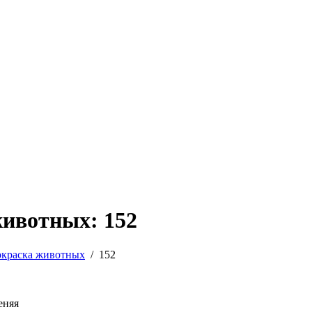
животных: 152
окраска животных
/
152
еняя