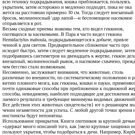
всю технику подкрадывания, кошка приближается, пользуясь
укрытием, затем осторожно и медленно подходит, пика не ока
жется на расстоянии примерно 30 см. Тогда следует внезапный
бросок, молниеносный \дар лапой—и беспомощное насекомое
отправляется в рот.
Весьма сходные приемы знакомы тем, кто видел гекконов,
охотящихся за насекомыми. В Пара я часто видел геккона
Hemidactylus mabouia, подкрадывающегося к добыче, привле
ченной в дом светом. Предварительное сближение часто про
исходит быстро, затем следует медленное подкрадывание, зате
подобравшись сантиметров на двенадцать к жертве, геккон дел
внезапный, молниеносный рывок, и насекомое схвачено, преж
чем бегство стало возможным.
Несомненно, заслуживает внимания, что животные, столь
различные по внешности, по систематическому положению и р
витию пловного мозга, как гекконы, кошки и пауки, применяю
почти одинаковые способы при приближении к подвижной ж
способы, невидимому, наиболее подходящие для достижения ж
лаемого результата и требующие минимума видимых движений
Все действия этих животных свидетельств} ют о решающем зн
чении незаметности для успеха. С любой другой точки зрения 
инстинкты будут непонятны.
Использование прикрытия. Книги охотников за крупной дичь
«одержат много описаний того, как }мело крупные хищники и
пользуют укрытия, чтобы подобраться к дичи. Например, Кирб