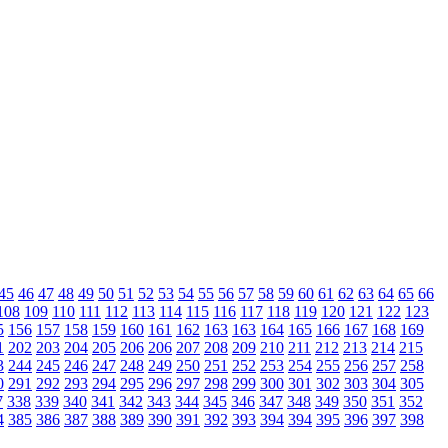
45
46
47
48
49
50
51
52
53
54
55
56
57
58
59
60
61
62
63
64
65
66
108
109
110
111
112
113
114
115
116
117
118
119
120
121
122
123
5
156
157
158
159
160
161
162
163
163
164
165
166
167
168
169
1
202
203
204
205
206
206
207
208
209
210
211
212
213
214
215
3
244
245
246
247
248
249
250
251
252
253
254
255
256
257
258
0
291
292
293
294
295
296
297
298
299
300
301
302
303
304
305
7
338
339
340
341
342
343
344
345
346
347
348
349
350
351
352
4
385
386
387
388
389
390
391
392
393
394
394
395
396
397
398