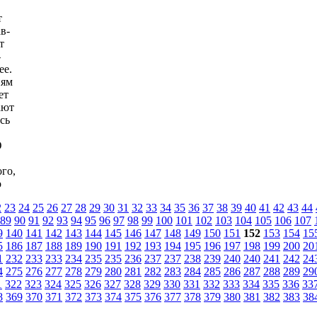
т
в-
т
-
ее.
иям
ет
ают
сь
Ю
го,
о
2
23
24
25
26
27
28
29
30
31
32
33
34
35
36
37
38
39
40
41
42
43
44
89
90
91
92
93
94
95
96
97
98
99
100
101
102
103
104
105
106
107
9
140
141
142
143
144
145
146
147
148
149
150
151
152
153
154
15
5
186
187
188
189
190
191
192
193
194
195
196
197
198
199
200
20
1
232
233
233
234
235
235
236
237
237
238
239
240
240
241
242
24
4
275
276
277
278
279
280
281
282
283
284
285
286
287
288
289
29
1
322
323
324
325
326
327
328
329
330
331
332
333
334
335
336
33
8
369
370
371
372
373
374
375
376
377
378
379
380
381
382
383
38