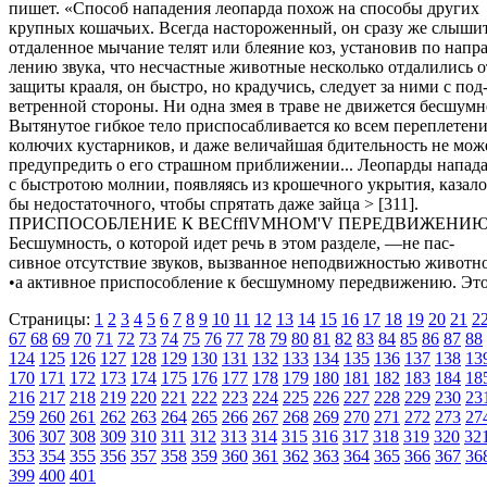
пишет. «Способ нападения леопарда похож на способы других
крупных кошачьих. Всегда настороженный, он сразу же слыши
отдаленное мычание телят или блеяние коз, установив по напра
лению звука, что несчастные животные несколько отдалились о
защиты крааля, он быстро, но крадучись, следует за ними с под
ветренной стороны. Ни одна змея в траве не движется бесшумн
Вытянутое гибкое тело приспосабливается ко всем переплетен
колючих кустарников, и даже величайшая бдительность не мож
предупредить о его страшном приближении... Леопарды напад
с быстротою молнии, появляясь из крошечного укрытия, казало
бы недостаточного, чтобы спрятать даже зайца > [311].
ПРИСПОСОБЛЕНИЕ К BECfflVMHOM'V ПЕРЕДВИЖЕНИ
Бесшумность, о которой идет речь в этом разделе, —не пас-
сивное отсутствие звуков, вызванное неподвижностью животно
•а активное приспособление к бесшумному передвижению. Эт
Страницы:
1
2
3
4
5
6
7
8
9
10
11
12
13
14
15
16
17
18
19
20
21
2
67
68
69
70
71
72
73
74
75
76
77
78
79
80
81
82
83
84
85
86
87
88
124
125
126
127
128
129
130
131
132
133
134
135
136
137
138
13
170
171
172
173
174
175
176
177
178
179
180
181
182
183
184
18
216
217
218
219
220
221
222
223
224
225
226
227
228
229
230
23
259
260
261
262
263
264
265
266
267
268
269
270
271
272
273
27
306
307
308
309
310
311
312
313
314
315
316
317
318
319
320
32
353
354
355
356
357
358
359
360
361
362
363
364
365
366
367
36
399
400
401