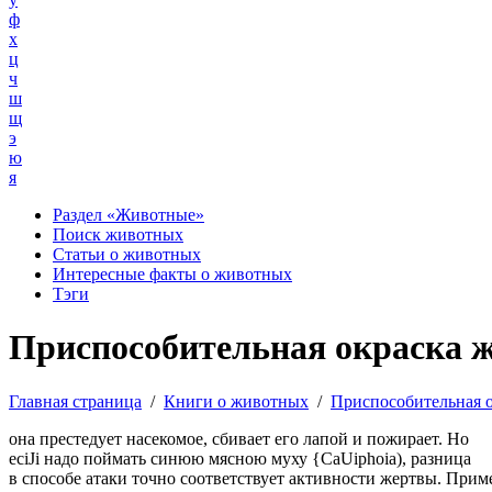
ф
х
ц
ч
ш
щ
э
ю
я
Раздел «Животные»
Поиск животных
Статьи о животных
Интересные факты о животных
Тэги
Приспособительная окраска 
Главная страница
/
Книги о животных
/
Приспособительная 
она престедует насекомое, сбивает его лапой и пожирает. Но
eciJi надо поймать синюю мясною муху {CaUiphoia), разница
в способе атаки точно соответствует активности жертвы. Прим