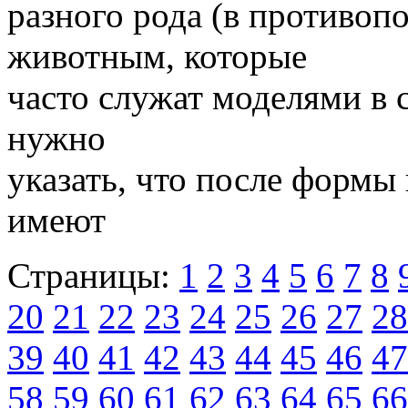
разного рода (в противо
животным, которые
часто служат моделями в 
нужно
указать, что после формы
имеют
Страницы:
1
2
3
4
5
6
7
8
20
21
22
23
24
25
26
27
28
39
40
41
42
43
44
45
46
47
58
59
60
61
62
63
64
65
66