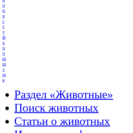
о
п
р
с
т
у
ф
х
ц
ч
ш
щ
э
ю
я
Раздел «Животные»
Поиск животных
Статьи о животных