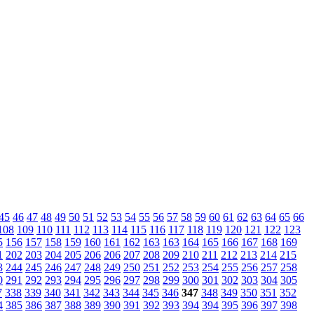
45
46
47
48
49
50
51
52
53
54
55
56
57
58
59
60
61
62
63
64
65
66
108
109
110
111
112
113
114
115
116
117
118
119
120
121
122
123
5
156
157
158
159
160
161
162
163
163
164
165
166
167
168
169
1
202
203
204
205
206
206
207
208
209
210
211
212
213
214
215
3
244
245
246
247
248
249
250
251
252
253
254
255
256
257
258
0
291
292
293
294
295
296
297
298
299
300
301
302
303
304
305
7
338
339
340
341
342
343
344
345
346
347
348
349
350
351
352
4
385
386
387
388
389
390
391
392
393
394
394
395
396
397
398