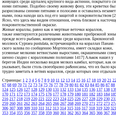
живущих среди щупалец крупного вида актинии, покрытого си
ними пятнами. Подобно своему живому фону, эти креветки бы
разрисованы синими пятнами и полосами и оставались незамет
ными, пока находи шсь под его защитой и покровительством [2
Ясно, что здесь мы видим отношения, очень близкие к насточщ
покровительственной окраске.
Живые кораллы, равно как и мертвые веточки кораллов,
также имитируются различными животными прибрежной зоны
прежде всего рыбами, живущими среди кораллов. Брюхоногий
моллюск Cypraea pustulata, встречающийся на кораллах Панам-
ского залива по сообщению Мортенсена, имеет складки кожи,
усеянные мелкими ветвистыми выростами, окрашенными сове
шенно сходно с коралловыми полипами 1417] Алькок нашел у
берегов Индии несколько видов мелких камбал, которые, как о
указывает, были столь своеобразно ра&нисаны, что их было кр
трудно заметать в ветвях кораллов, среди которых они отдыхал
Страницы:
1
2
3
4
5
6
7
8
9
10
11
12
13
14
15
16
17
18
19
20
21
2
67
68
69
70
71
72
73
74
75
76
77
78
79
80
81
82
83
84
85
86
87
88
124
125
126
127
128
129
130
131
132
133
134
135
136
137
138
13
170
171
172
173
174
175
176
177
178
179
180
181
182
183
184
18
216
217
218
219
220
221
222
223
224
225
226
227
228
229
230
23
259
260
261
262
263
264
265
266
267
268
269
270
271
272
273
27
306
307
308
309
310
311
312
313
314
315
316
317
318
319
320
32
353
354
355
356
357
358
359
360
361
362
363
364
365
366
367
36