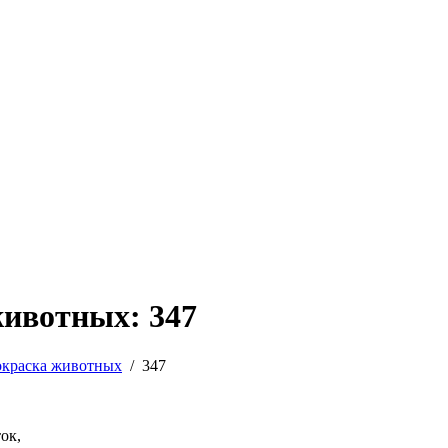
животных: 347
окраска животных
/
347
ок,