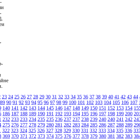
-
ли
-
],
еи
,
р-
н
айне
и.
2
23
24
25
26
27
28
29
30
31
32
33
34
35
36
37
38
39
40
41
42
43
44
89
90
91
92
93
94
95
96
97
98
99
100
101
102
103
104
105
106
107
9
140
141
142
143
144
145
146
147
148
149
150
151
152
153
154
15
5
186
187
188
189
190
191
192
193
194
195
196
197
198
199
200
20
1
232
233
233
234
235
235
236
237
237
238
239
240
240
241
242
24
4
275
276
277
278
279
280
281
282
283
284
285
286
287
288
289
29
1
322
323
324
325
326
327
328
329
330
331
332
333
334
335
336
33
8
369
370
371
372
373
374
375
376
377
378
379
380
381
382
383
38