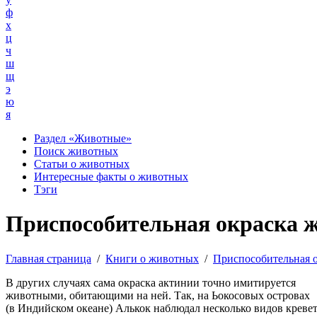
ф
х
ц
ч
ш
щ
э
ю
я
Раздел «Животные»
Поиск животных
Статьи о животных
Интересные факты о животных
Тэги
Приспособительная окраска 
Главная страница
/
Книги о животных
/
Приспособительная 
В других случаях сама окраска актинии точно имитируется
животными, обитающими на ней. Так, на Ьокосовых островах
(в Индийском океане) Алькок наблюдал несколько видов кревет