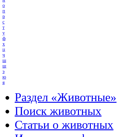
о
п
р
с
т
у
ф
х
ц
ч
ш
щ
э
ю
я
Раздел «Животные»
Поиск животных
Статьи о животных