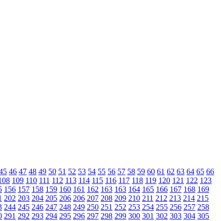
45
46
47
48
49
50
51
52
53
54
55
56
57
58
59
60
61
62
63
64
65
66
108
109
110
111
112
113
114
115
116
117
118
119
120
121
122
123
5
156
157
158
159
160
161
162
163
163
164
165
166
167
168
169
1
202
203
204
205
206
206
207
208
209
210
211
212
213
214
215
3
244
245
246
247
248
249
250
251
252
253
254
255
256
257
258
0
291
292
293
294
295
296
297
298
299
300
301
302
303
304
305