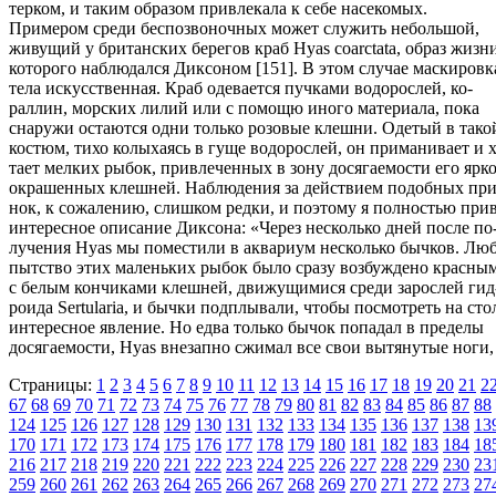
терком, и таким образом привлекала к себе насекомых.
Примером среди беспозвоночных может служить небольшой,
живущий у британских берегов краб Hyas coarctata, образ жизн
которого наблюдался Диксоном [151]. В этом случае маскировк
тела искусственная. Краб одевается пучками водорослей, ко-
раллин, морских лилий или с помощю иного материала, пока
снаружи остаются одни только розовые клешни. Одетый в тако
костюм, тихо колыхаясь в гуще водорослей, он приманивает и х
тает мелких рыбок, привлеченных в зону досягаемости его ярк
окрашенных клешней. Наблюдения за действием подобных пр
нок, к сожалению, слишком редки, и поэтому я полностью при
интересное описание Диксона: «Через несколько дней после по
лучения Hyas мы поместили в аквариум несколько бычков. Люб
пытство этих маленьких рыбок было сразу возбуждено красны
с белым кончиками клешней, движущимися среди зарослей гид
роида Sertularia, и бычки подплывали, чтобы посмотреть на сто
интересное явление. Но едва только бычок попадал в пределы
досягаемости, Hyas внезапно сжимал все свои вытянутые ноги,
Страницы:
1
2
3
4
5
6
7
8
9
10
11
12
13
14
15
16
17
18
19
20
21
2
67
68
69
70
71
72
73
74
75
76
77
78
79
80
81
82
83
84
85
86
87
88
124
125
126
127
128
129
130
131
132
133
134
135
136
137
138
13
170
171
172
173
174
175
176
177
178
179
180
181
182
183
184
18
216
217
218
219
220
221
222
223
224
225
226
227
228
229
230
23
259
260
261
262
263
264
265
266
267
268
269
270
271
272
273
27