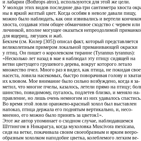
и лабарии (Bothrops atrox), используются для этой же цели.
У молоди этих видов последние два-три сантиметра хвоста окр
ны в яркий желтый цвет. Когда особям в неволе давали пищу,
можно было наблюдать, как они извивались и вертели кончико
хвоста, создавая этим общее обманчивое сходство с червем или
личинкой, вполне могущее оказаться непреодолимой приманко
для ящериц, лягушек и жаб.
Бекхем (см. Килер [305]) описал факт, который представляется
великолепным примером локальной приманивающей окраски
у птиц. Он пишет о королевском тиранне (Tyrannus tyrannus):
«Несколько лет назад в мае я наблюдал эту птицу сидящей на
ветви цветущего грушевого дерева, вокруг которого летало
множество пчел. Много раз я видел, как птица, не покидая свое
насеста, ловила насекомых, быстро поворачивая голову и хвата
их клювом. Мое внимание было сильно возбуждено, когда я за-
метил, что многие пчелы, казалось, летели прямо на птицу; бол
шинство, повидимому, пугалось, подлетев близко, и меняло на-
правление, но лишь очень немногим из них удавалось спастись
Во время этой ловли оранжево-красный хохол был выставлен
напоказ, птица держала его поднятым вертикально, и, несо-
мненно, его можно было принять за цветок1».
Этот же автор упоминает о сходном случае, наблюдавшемся
Шттингом в Никарагуа, когда мухоловка Muscivora mexicana,
сидя на ветке, покачивала своим своеобразным и ярким вееро-
образным хохолком наподобие цветка, колеблемого легким ве-