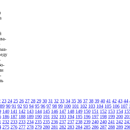
и
а
й
ва-
о
иыа-
веду
-
о-
ми
-
ль
2
23
24
25
26
27
28
29
30
31
32
33
34
35
36
37
38
39
40
41
42
43
44
89
90
91
92
93
94
95
96
97
98
99
100
101
102
103
104
105
106
107
9
140
141
142
143
144
145
146
147
148
149
150
151
152
153
154
15
5
186
187
188
189
190
191
192
193
194
195
196
197
198
199
200
20
1
232
233
233
234
235
235
236
237
237
238
239
240
240
241
242
24
4
275
276
277
278
279
280
281
282
283
284
285
286
287
288
289
29