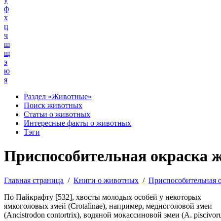
ф
х
ц
ч
ш
щ
э
ю
я
Раздел «Животные»
Поиск животных
Статьи о животных
Интересные факты о животных
Тэги
Приспособительная окраска 
Главная страница
/
Книги о животных
/
Приспособительная 
По Пайкрафту [532], хвосты молодых особей у некоторых
ямкоголовых змей (Crotalinae), например, медноголовой змеи
(Ancistrodon contortrix), водяной мокассиновой змеи (A. piscivor