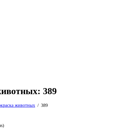
животных: 389
окраска животных
/
389
us)