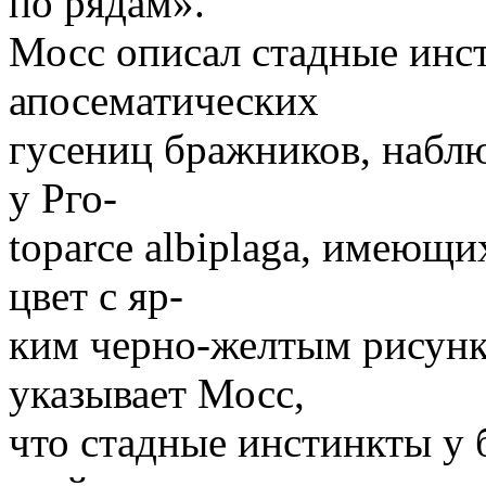
по рядам».
Мосс описал стадные инс
апосематических
гусениц бражников, набл
у Рго-
toparce albiplaga, имеющ
цвет с яр-
ким черно-желтым рисунко
указывает Мосс,
что стадные инстинкты у 