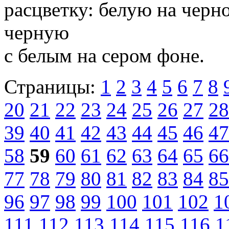
расцветку: белую на черн
черную
с белым на сером фоне.
Страницы:
1
2
3
4
5
6
7
8
20
21
22
23
24
25
26
27
28
39
40
41
42
43
44
45
46
47
58
59
60
61
62
63
64
65
66
77
78
79
80
81
82
83
84
85
96
97
98
99
100
101
102
1
111
112
113
114
115
116
1