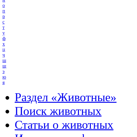
о
п
р
с
т
у
ф
х
ц
ч
ш
щ
э
ю
я
Раздел «Животные»
Поиск животных
Статьи о животных