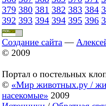
379
380
381
382
383
384
3
392
393
394
394
395
396
3
Создание сайта
—
Алексе
© 2009
Портал о постельных кло
©
«Мир животных.ру / жи
насекомые»
2009
Источники
/
Обратная свя