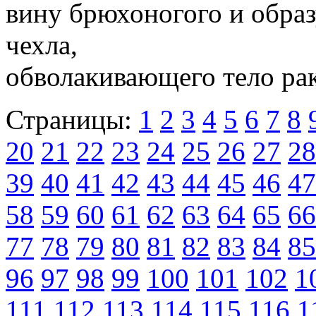
вину брюхоногого и образ
чехла,
обволакивающего тело рак
Страницы:
1
2
3
4
5
6
7
8
20
21
22
23
24
25
26
27
28
39
40
41
42
43
44
45
46
47
58
59
60
61
62
63
64
65
66
77
78
79
80
81
82
83
84
85
96
97
98
99
100
101
102
1
111
112
113
114
115
116
1