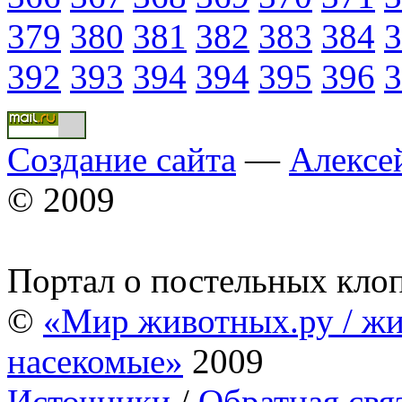
379
380
381
382
383
384
3
392
393
394
394
395
396
3
Создание сайта
—
Алексе
© 2009
Портал о постельных кло
©
«Мир животных.ру / жи
насекомые»
2009
Источники
/
Обратная свя