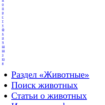
о
п
р
с
т
у
ф
х
ц
ч
ш
щ
э
ю
я
Раздел «Животные»
Поиск животных
Статьи о животных