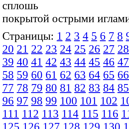
сплошь
покрытой острыми иглами»
Страницы:
1
2
3
4
5
6
7
8
20
21
22
23
24
25
26
27
28
39
40
41
42
43
44
45
46
47
58
59
60
61
62
63
64
65
66
77
78
79
80
81
82
83
84
85
96
97
98
99
100
101
102
1
111
112
113
114
115
116
1
125
126
127
128
129
130
1