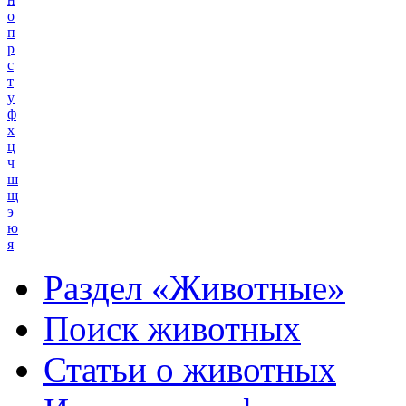
о
п
р
с
т
у
ф
х
ц
ч
ш
щ
э
ю
я
Раздел «Животные»
Поиск животных
Статьи о животных