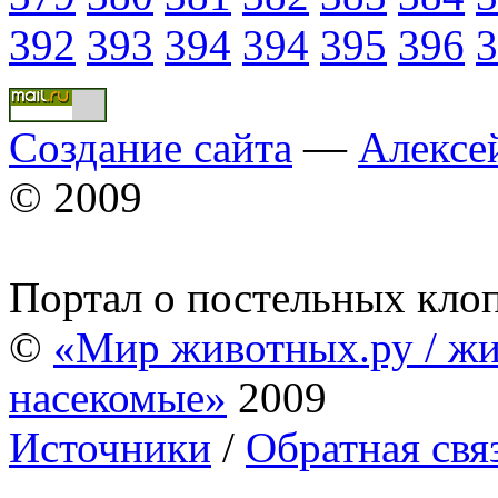
392
393
394
394
395
396
3
Создание сайта
—
Алексе
© 2009
Портал о постельных кло
©
«Мир животных.ру / жи
насекомые»
2009
Источники
/
Обратная свя