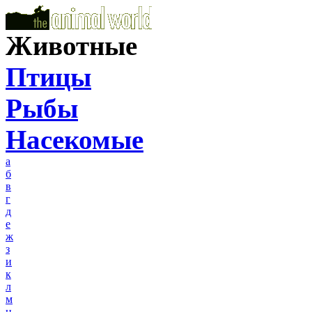
Животные
Птицы
Рыбы
Насекомые
а
б
в
г
д
е
ж
з
и
к
л
м
н