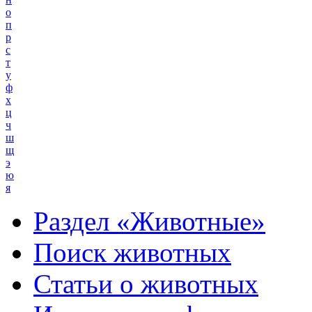
о
п
р
с
т
у
ф
х
ц
ч
ш
щ
э
ю
я
Раздел «Животные»
Поиск животных
Статьи о животных