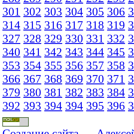
301
302
303
304
305
306
3
314
315
316
317
318
319
3
327
328
329
330
331
332
3
340
341
342
343
344
345
3
353
354
355
356
357
358
3
366
367
368
369
370
371
3
379
380
381
382
383
384
3
392
393
394
394
395
396
3
Создание сайта
—
Алексе