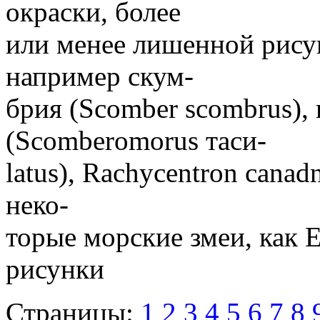
окраски, более
или менее лишенной рису
например скум-
брия (Scomber scombrus),
(Scomberomorus таси-
latus), Rachycentron canad
неко-
торые морские змеи, как E
рисунки
Страницы:
1
2
3
4
5
6
7
8