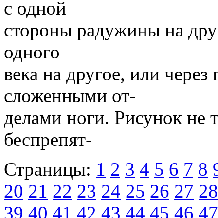
с одной
стороны радужины на друг
одного
века на другое, или через
сложенными от-
делами ноги. Рисунок не т
беспрепят-
Страницы:
1
2
3
4
5
6
7
8
20
21
22
23
24
25
26
27
28
39
40
41
42
43
44
45
46
47