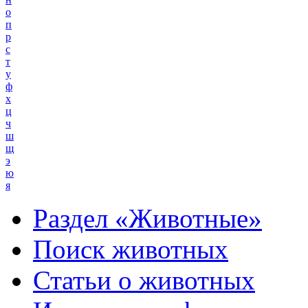
о
п
р
с
т
у
ф
х
ц
ч
ш
щ
э
ю
я
Раздел «Животные»
Поиск животных
Статьи о животных