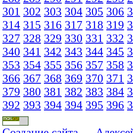
301
302
303
304
305
306
3
314
315
316
317
318
319
3
327
328
329
330
331
332
3
340
341
342
343
344
345
3
353
354
355
356
357
358
3
366
367
368
369
370
371
3
379
380
381
382
383
384
3
392
393
394
394
395
396
3
Создание сайта
—
Алексе