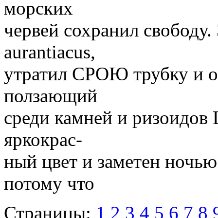
морских
червей сохранил свободу. 
aurantiacus,
утратил СРОЮ трубку и оп
ползающий
среди камней и ризоидов 
яркокрас-
ный цвет и заметен ночью
потому что
Страницы:
1
2
3
4
5
6
7
8