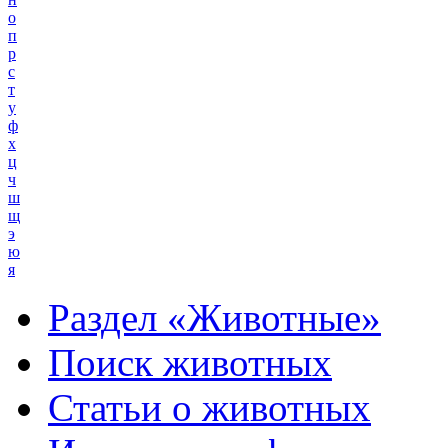
о
п
р
с
т
у
ф
х
ц
ч
ш
щ
э
ю
я
Раздел «Животные»
Поиск животных
Статьи о животных