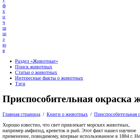
ф
х
ц
ч
ш
щ
э
ю
я
Раздел «Животные»
Поиск животных
Статьи о животных
Интересные факты о животных
Тэги
Приспособительная окраска 
Главная страница
/
Книги о животных
/
Приспособительная 
Хорошо известно, что свет привлекает морских животных,
например амфипод, креветок и рыб. Этот факт нашел научное
применение, повидимому, впервые использованное в 1884 г. Не