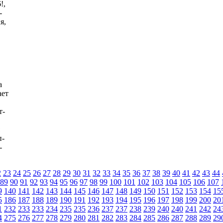
!,
-
я,
а
ает
т-
,
п-
-
2
23
24
25
26
27
28
29
30
31
32
33
34
35
36
37
38
39
40
41
42
43
44
89
90
91
92
93
94
95
96
97
98
99
100
101
102
103
104
105
106
107
9
140
141
142
143
144
145
146
147
148
149
150
151
152
153
154
15
5
186
187
188
189
190
191
192
193
194
195
196
197
198
199
200
20
1
232
233
233
234
235
235
236
237
237
238
239
240
240
241
242
24
4
275
276
277
278
279
280
281
282
283
284
285
286
287
288
289
29