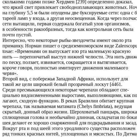
сколькими годами позже Хердмен [239] определенно доказал,
что яркий свет привлекает свободноплавающих животных. Но
на глубину 5,5 м были опущены две буксируемые сети: одна с б
тареей ламп у входа, а другая неосвещенная. Когда через полчас
сети вытащили, первая содержала богатый улов организмов,
в особенности ракообразных, тогда как контрольная сеть была
почти пустой.
Интересно, что некоторые рыбы-звездочеты имеют около рта
приманку. Норман пишет о средиземноморском виде Zaleoscop
tosae: «Временами он выпускает изо рта маленькую красную
нить — перепончатый выступ нижней челюсти. Эта нить движ
по песку, ползает, извивается, сокращается и вытягивается,
короче говоря, полностью имитирует движения маленького
червя».
Второй вид, с побережья Западной Африки, использует для
такой же цели широкий белый прозрачный лоскут [4461.
Среди пресмыкающихся некоторые черепахи обладают спе-
циально видоизмененными выростами, выполняющими, как по
лагают, сходную функцию. В реках Бразилии обитает крупная
черепаха, так называемая матамата (Chelys fimbriata), ведущая
скрытый, донный образ жизни. Шероховатый панцырь, широка
сплющенная голова и необычайно длинная, складчатая по бока
шея делают ее хорошо снаряженной для подкрадывания и засад
Вокруг рта и под шеей этого уродливого существа расположен
ряд тонких красных нитей, уплощенных и мясистых. По Дитма