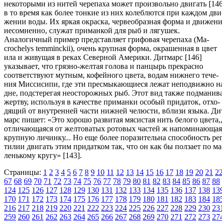
некоторыми из нитей черепаха может произвольно двигать [146
в то время как более тонкие из них колеблются при каждом дви
жении воды. Их яркая окраска, червеобразная форма и движени
несомненно, служат приманкой для рыб и лягушек.
Аналогичный пример представляет грифовая черепаха (Ма-
crochelys temminckii), очень крупная форма, окрашенная в цвет
ила и живущая в реках Северной Америки. Дитмарс [146]
указывает, что грязно-желтая голова и панцырь прекрасно
соответствуют мутным, кофейного цвета, водам нижнего тече-
ния Миссисипи, где эти пресмыкающиеся лежат неподвижно н
дне, подстерегая неосторожных рыб. Этот вид также подманив
жертву, используя в качестве приманки особый придаток, отхо-
дящий от внутренней части нижней челюсти, вблизи языка. Ди
марс пишет: «Это хорошо развитая мясистая нить белого цвета,
отличающаяся от желтоватых ротовых частей ж напоминающая
крупную личинку... Но еще более поразительна способность ре
тилии двигать этим придатком так, что он как бы ползает по ма
ленькому кругу» [143].
Страницы:
1
2
3
4
5
6
7
8
9
10
11
12
13
14
15
16
17
18
19
20
21
2
67
68
69
70
71
72
73
74
75
76
77
78
79
80
81
82
83
84
85
86
87
88
124
125
126
127
128
129
130
131
132
133
134
135
136
137
138
13
170
171
172
173
174
175
176
177
178
179
180
181
182
183
184
18
216
217
218
219
220
221
222
223
224
225
226
227
228
229
230
23
259
260
261
262
263
264
265
266
267
268
269
270
271
272
273
27