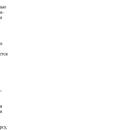
чью
а-
а
us
ется
-
я
м
.
рсу,