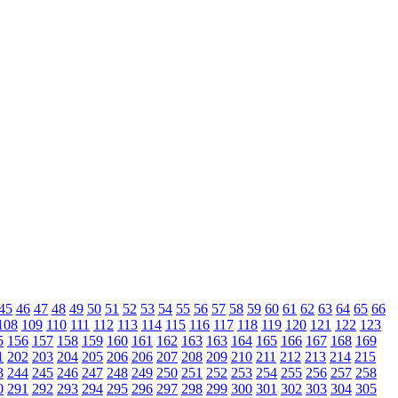
45
46
47
48
49
50
51
52
53
54
55
56
57
58
59
60
61
62
63
64
65
66
108
109
110
111
112
113
114
115
116
117
118
119
120
121
122
123
5
156
157
158
159
160
161
162
163
163
164
165
166
167
168
169
1
202
203
204
205
206
206
207
208
209
210
211
212
213
214
215
3
244
245
246
247
248
249
250
251
252
253
254
255
256
257
258
0
291
292
293
294
295
296
297
298
299
300
301
302
303
304
305