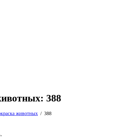
животных: 388
окраска животных
/
388
-