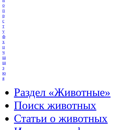
о
п
р
с
т
у
ф
х
ц
ч
ш
щ
э
ю
я
Раздел «Животные»
Поиск животных
Статьи о животных