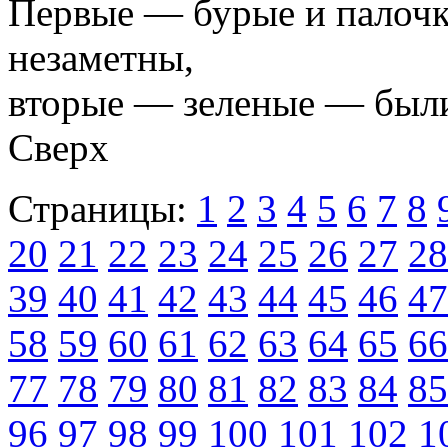
Первые — бурые и палоч
незаметны,
вторые — зеленые — были
Сверх
Страницы:
1
2
3
4
5
6
7
8
20
21
22
23
24
25
26
27
28
39
40
41
42
43
44
45
46
47
58
59
60
61
62
63
64
65
66
77
78
79
80
81
82
83
84
85
96
97
98
99
100
101
102
1