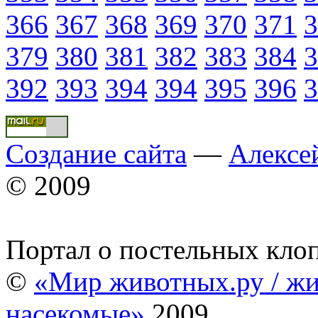
366
367
368
369
370
371
3
379
380
381
382
383
384
3
392
393
394
394
395
396
3
Создание сайта
—
Алексе
© 2009
Портал о постельных кло
©
«Мир животных.ру / жи
насекомые»
2009