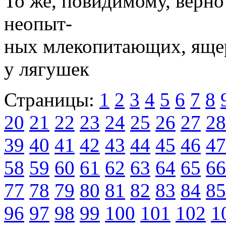
То же, повидимому, верн
неопыт-
ных млекопитающих, ящер
у лягушек
Страницы:
1
2
3
4
5
6
7
8
20
21
22
23
24
25
26
27
28
39
40
41
42
43
44
45
46
47
58
59
60
61
62
63
64
65
66
77
78
79
80
81
82
83
84
85
96
97
98
99
100
101
102
1