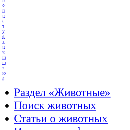
о
п
р
с
т
у
ф
х
ц
ч
ш
щ
э
ю
я
Раздел «Животные»
Поиск животных
Статьи о животных