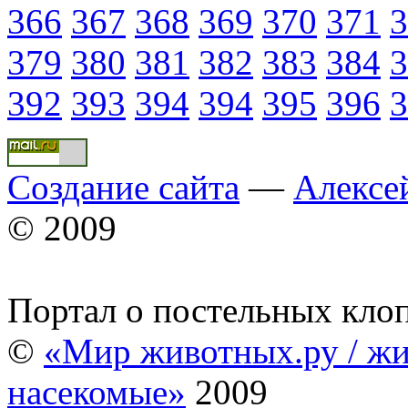
366
367
368
369
370
371
3
379
380
381
382
383
384
3
392
393
394
394
395
396
3
Создание сайта
—
Алексе
© 2009
Портал о постельных кло
©
«Мир животных.ру / жи
насекомые»
2009