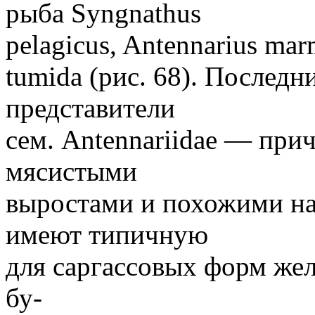
рыба Syngnathus
pelagicus, Antennarius mar
tumida (рис. 68). Послед
представители
сем. Antennariidae — пр
мясистыми
выростами и похожими на
имеют типичную
для саргассовых форм же
бу-