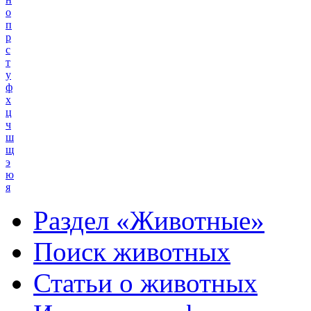
о
п
р
с
т
у
ф
х
ц
ч
ш
щ
э
ю
я
Раздел «Животные»
Поиск животных
Статьи о животных