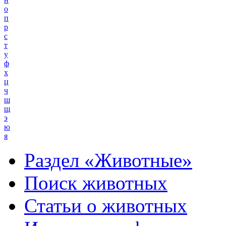
о
п
р
с
т
у
ф
х
ц
ч
ш
щ
э
ю
я
Раздел «Животные»
Поиск животных
Статьи о животных