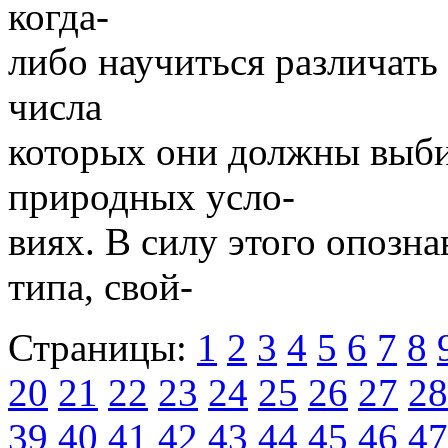
когда-
либо научиться различать
числа
которых они должны выби
природных усло-
виях. В силу этого опозн
типа, свой-
Страницы:
1
2
3
4
5
6
7
8
20
21
22
23
24
25
26
27
28
39
40
41
42
43
44
45
46
47