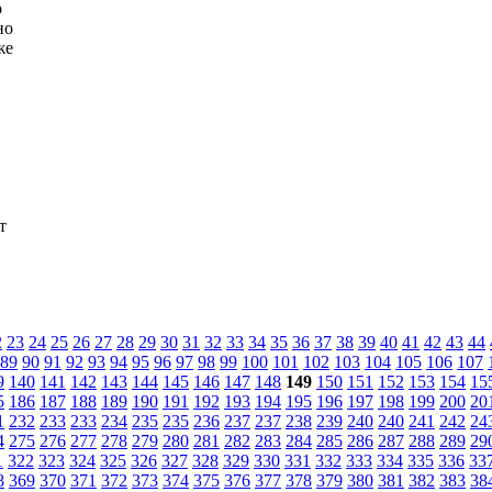
о
но
же
т
2
23
24
25
26
27
28
29
30
31
32
33
34
35
36
37
38
39
40
41
42
43
44
89
90
91
92
93
94
95
96
97
98
99
100
101
102
103
104
105
106
107
9
140
141
142
143
144
145
146
147
148
149
150
151
152
153
154
15
5
186
187
188
189
190
191
192
193
194
195
196
197
198
199
200
20
1
232
233
233
234
235
235
236
237
237
238
239
240
240
241
242
24
4
275
276
277
278
279
280
281
282
283
284
285
286
287
288
289
29
1
322
323
324
325
326
327
328
329
330
331
332
333
334
335
336
33
8
369
370
371
372
373
374
375
376
377
378
379
380
381
382
383
38