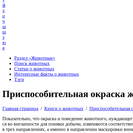
ф
х
ц
ч
ш
щ
э
ю
я
Раздел «Животные»
Поиск животных
Статьи о животных
Интересные факты о животных
Тэги
Приспособительная окраска 
Главная страница
/
Книги о животных
/
Приспособительная 
Показательно, что окраска и поведение животного, нуждающег
ся во внезапности для поимки добычи, изменяются соответств
в трех направлениях, а именно в направлении маскировки вне