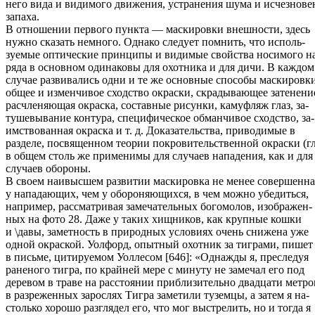
него вида и видимого движения, устранения шума и исчезнове
запаха.
В отношении первого пункта — маскировки внешности, здесь
нужно сказать немного. Однако следует помнить, что исполь-
зуемые оптические принципы и видимые свойства носимого н
ряда в основном одинаковы для охотника и для дичи. В каждом
случае развивались одни и те же основные способы маскиров
общее и изменчивое сходство окраски, скрадывающее затенени
расчленяющая окраска, составные рисунки, камуфляж глаз, за-
тушевывание контура, специфическое обманчивое сходство, за-
имствованная окраска и т. д. Доказательства, приводимые в
разделе, посвященном теории покровительственной окраски (гл.
в общем столь же применимы для случаев нападения, как и для
случаев обороны.
В своем наивысшем развитии маскировка не менее совершенна
у нападающих, чем у обороняющихся, в чем можно убедиться,
например, рассматривая замечательных богомолов, изображен-
ных на фото 28. Даже у таких хищников, как крупные кошки
и \давы, заметность в природных условиях очень снижена уже
одной окраской. Уолфорд, опытный охотник за тиграми, пишет
в письме, цитируемом Уоллесом [646]: «Однажды я, преследуя
раненого тигра, по крайней мере с минуту не замечал его под
деревом в траве на расстоянии приблизительно двадцати метро
в разреженных зарослях Тигра заметили туземцы, а затем я на-
столько хорошо разглядел его, что мог выстрелить, но и тогда я