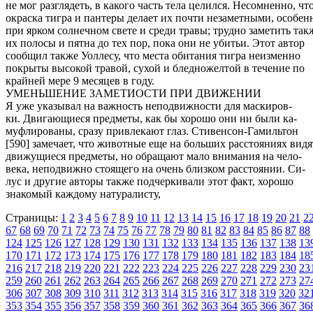
не мог разглядеть, в какого часть тела целился. Несомненно, чт
окраска тигра и пантеры делает их почти незаметными, особен
при ярком солнечном свете и среди травы; трудно заметить так
их полосы и пятна до тех пор, пока они не убитьи. Этот автор
сообщил также Уоллесу, что места обитания тигра неизменно
покрыты высокой травой, сухой и бледножелтой в течение по
крайней мере 9 месяцев в году.
УМЕНЬШЕНИЕ ЗАМЕТИОСТИ ПРИ ДВИЖЕНИИ
Я уже указывал на важность неподвижности для маскиров-
ки. Двигающиеся предметы, как бы хорошо они ни были ка-
муфлированы, сразу привлекают глаз. Стивенсон-Гамильтон
[590] замечает, что животные еще на больших расстояниях видя
движущиеся предметы, но обращают мало внимания на чело-
века, неподвижно стоящего на очень близком расстоянии. Си-
лус и другие авторы также подчеркивали этот факт, хорошо
знакомый каждому натуралисту,
Страницы:
1
2
3
4
5
6
7
8
9
10
11
12
13
14
15
16
17
18
19
20
21
2
67
68
69
70
71
72
73
74
75
76
77
78
79
80
81
82
83
84
85
86
87
88
124
125
126
127
128
129
130
131
132
133
134
135
136
137
138
13
170
171
172
173
174
175
176
177
178
179
180
181
182
183
184
18
216
217
218
219
220
221
222
223
224
225
226
227
228
229
230
23
259
260
261
262
263
264
265
266
267
268
269
270
271
272
273
27
306
307
308
309
310
311
312
313
314
315
316
317
318
319
320
32
353
354
355
356
357
358
359
360
361
362
363
364
365
366
367
36