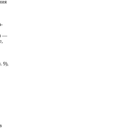
ния
а-
ки —
е,
 9),
в