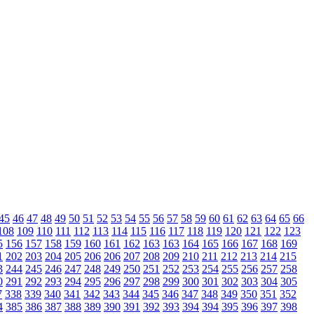
45
46
47
48
49
50
51
52
53
54
55
56
57
58
59
60
61
62
63
64
65
66
108
109
110
111
112
113
114
115
116
117
118
119
120
121
122
123
5
156
157
158
159
160
161
162
163
163
164
165
166
167
168
169
1
202
203
204
205
206
206
207
208
209
210
211
212
213
214
215
3
244
245
246
247
248
249
250
251
252
253
254
255
256
257
258
0
291
292
293
294
295
296
297
298
299
300
301
302
303
304
305
7
338
339
340
341
342
343
344
345
346
347
348
349
350
351
352
4
385
386
387
388
389
390
391
392
393
394
394
395
396
397
398