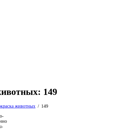
животных: 149
окраска животных
/
149
о-
енно
ш-