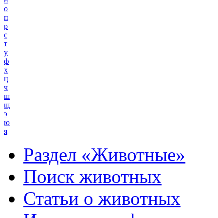
о
п
р
с
т
у
ф
х
ц
ч
ш
щ
э
ю
я
Раздел «Животные»
Поиск животных
Статьи о животных