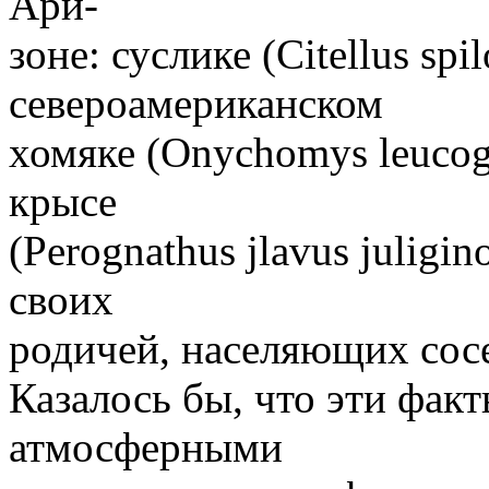
Ари-
зоне: суслике (Citellus spi
североамериканском
хомяке (Onychomys leucoga
крысе
(Perognathus jlavus juligi
своих
родичей, населяющих со
Казалось бы, что эти факт
атмосферными