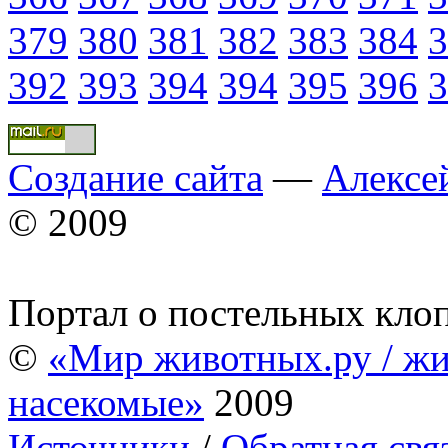
379
380
381
382
383
384
3
392
393
394
394
395
396
3
Создание сайта
—
Алексе
© 2009
Портал о постельных кло
©
«Мир животных.ру / жи
насекомые»
2009
Источники
/
Обратная свя