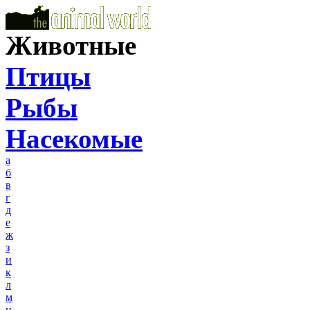
Животные
Птицы
Рыбы
Насекомые
а
б
в
г
д
е
ж
з
и
к
л
м
н