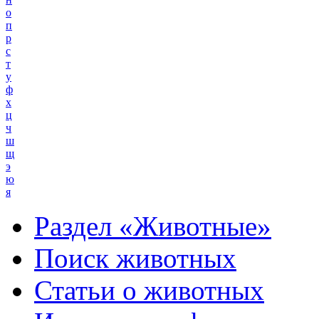
о
п
р
с
т
у
ф
х
ц
ч
ш
щ
э
ю
я
Раздел «Животные»
Поиск животных
Статьи о животных