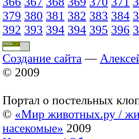
366
367
368
369
370
371
3
379
380
381
382
383
384
3
392
393
394
394
395
396
3
Создание сайта
—
Алексе
© 2009
Портал о постельных кло
©
«Мир животных.ру / жи
насекомые»
2009