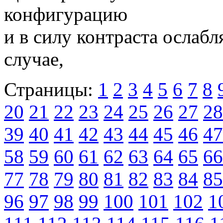
конфигурацию
и в силу контраста ослаб
случае,
Страницы:
1
2
3
4
5
6
7
8
20
21
22
23
24
25
26
27
28
39
40
41
42
43
44
45
46
47
58
59
60
61
62
63
64
65
66
77
78
79
80
81
82
83
84
85
96
97
98
99
100
101
102
1