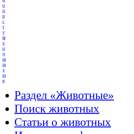
о
п
р
с
т
у
ф
х
ц
ч
ш
щ
э
ю
я
Раздел «Животные»
Поиск животных
Статьи о животных