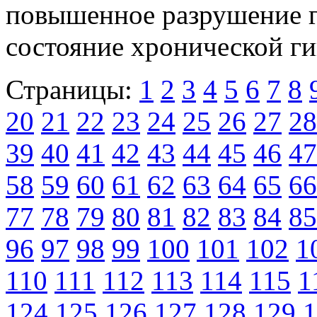
повышенное разрушение г
состояние хронической г
Страницы:
1
2
3
4
5
6
7
8
20
21
22
23
24
25
26
27
28
39
40
41
42
43
44
45
46
47
58
59
60
61
62
63
64
65
66
77
78
79
80
81
82
83
84
85
96
97
98
99
100
101
102
1
110
111
112
113
114
115
1
124
125
126
127
128
129
1