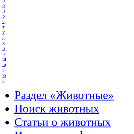
о
п
р
с
т
у
ф
х
ц
ч
ш
щ
э
ю
я
Раздел «Животные»
Поиск животных
Статьи о животных