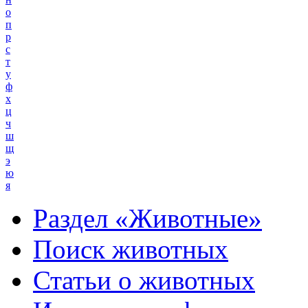
о
п
р
с
т
у
ф
х
ц
ч
ш
щ
э
ю
я
Раздел «Животные»
Поиск животных
Статьи о животных