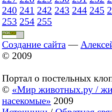
240
241
242
243
244
245
2
253
254
255
Создание сайта
—
Алексе
© 2009
Портал о постельных кло
©
«Мир животных.ру / жи
насекомые»
2009
Источники
/
Обратная свя