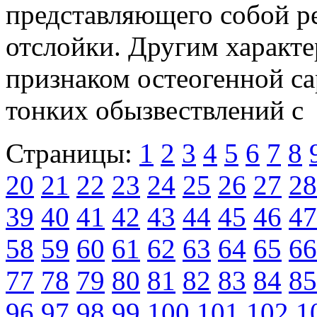
представляющего собой р
отслойки. Другим характ
признаком остеогенной са
тонких обызвествлений с
Страницы:
1
2
3
4
5
6
7
8
20
21
22
23
24
25
26
27
28
39
40
41
42
43
44
45
46
47
58
59
60
61
62
63
64
65
66
77
78
79
80
81
82
83
84
85
96
97
98
99
100
101
102
1