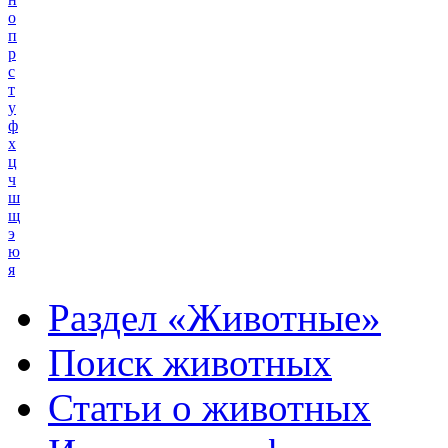
о
п
р
с
т
у
ф
х
ц
ч
ш
щ
э
ю
я
Раздел «Животные»
Поиск животных
Статьи о животных