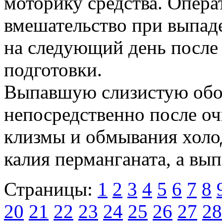
моторику средства. Опера
вмешательство при выпад
на следующий день после
подготовки.
Выпавшую слизистую обо
непосредственно после о
клизмы и обмывания хол
калия перманганата, а в
Страницы:
1
2
3
4
5
6
7
8
20
21
22
23
24
25
26
27
28