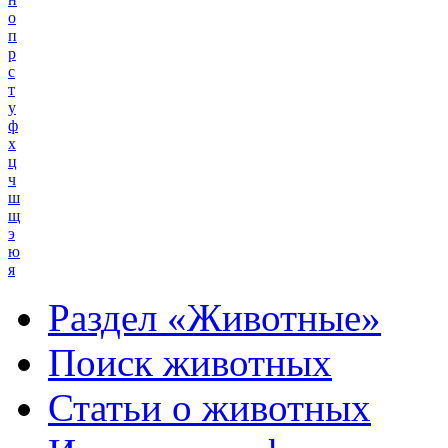
о
п
р
с
т
у
ф
х
ц
ч
ш
щ
э
ю
я
Раздел «Животные»
Поиск животных
Статьи о животных