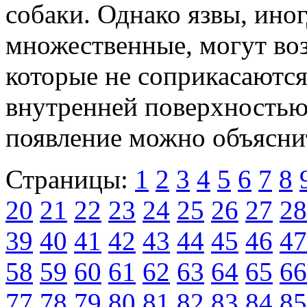
собаки. Однако язвы, ино
множественные, могут воз
которые не соприкасаются
внутренней поверхностью
появление можно объясни
Страницы:
1
2
3
4
5
6
7
8
20
21
22
23
24
25
26
27
28
39
40
41
42
43
44
45
46
47
58
59
60
61
62
63
64
65
66
77
78
79
80
81
82
83
84
85