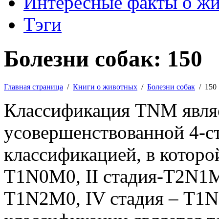
Интересные факты о ж
Тэги
Болезни собак: 150
Главная страница
/
Книги о животных
/
Болезни собак
/
150
Классификация TNM являе
усовершенствованной 4-с
классификацией, в которой
T1N0M0, II стадия-T2N1M0
T1N2M0, IV стадия – T1