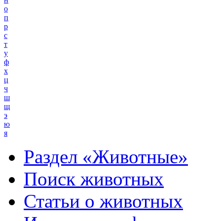
о
п
р
с
т
у
ф
х
ц
ч
ш
щ
э
ю
я
Раздел «Животные»
Поиск животных
Статьи о животных