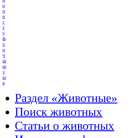
о
п
р
с
т
у
ф
х
ц
ч
ш
щ
э
ю
я
Раздел «Животные»
Поиск животных
Статьи о животных