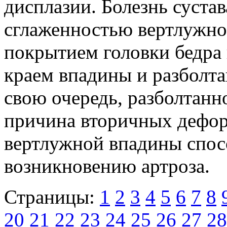
дисплазии. Болезнь суста
сглаженностью вертлужно
покрытием головки бедра
краем впадины и разболтан
свою очередь, разболтанн
причина вторичных дефор
вертлужной впадины спос
возникновению артроза.
Страницы:
1
2
3
4
5
6
7
8
20
21
22
23
24
25
26
27
28