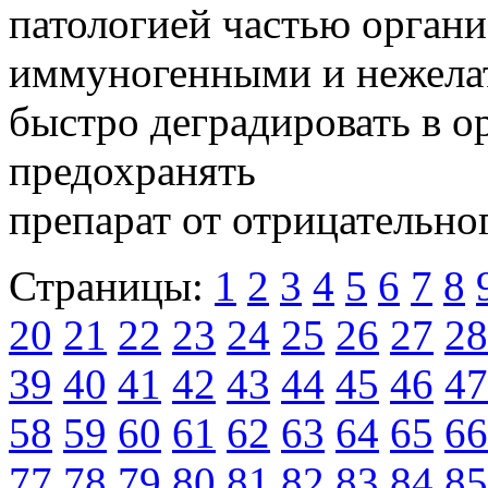
патологией частью органи
иммуногенными и нежела
быстро деградировать в о
предохранять
препарат от отрицательног
Страницы:
1
2
3
4
5
6
7
8
20
21
22
23
24
25
26
27
28
39
40
41
42
43
44
45
46
47
58
59
60
61
62
63
64
65
66
77
78
79
80
81
82
83
84
85