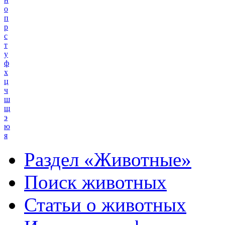
о
п
р
с
т
у
ф
х
ц
ч
ш
щ
э
ю
я
Раздел «Животные»
Поиск животных
Статьи о животных