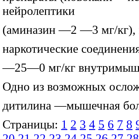
нейролептики
(аминазин —2 —3 мг/кг),
наркотические соединения
—25—0 мг/кг внутримыше
Одно из возможных ослож
дитилина —мышечная бол
Страницы:
1
2
3
4
5
6
7
8
20
21
22
23
24
25
26
27
28