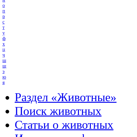
о
п
р
с
т
у
ф
х
ц
ч
ш
щ
э
ю
я
Раздел «Животные»
Поиск животных
Статьи о животных