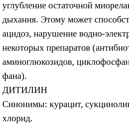
углубление остаточной миорела
дыхания. Этому может способс
ацидоз, нарушение водно-элект
некоторых препаратов (антибио
аминоглюкозидов, циклофосфана
фана).
ДИТИЛИН
Синонимы: курацит, сукцинолин
хлорид.