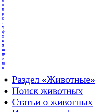
о
п
р
с
т
у
ф
х
ц
ч
ш
щ
э
ю
я
Раздел «Животные»
Поиск животных
Статьи о животных