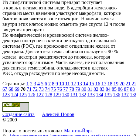
Из лимфатической системы препарат поступает
в кровь в неизмененном виде. В адсорбции железодек-
страиа из места введения участвуют макрофаги, которые
быстро появляются в зоне инъекции. Наличие железа
внутри этих клеток можно отметить уже спустя 12 ч после
введения препарата.
По лимфатической и кровеносной системе железо-
декстран поступает в клетки ретикулоэндотелиальной
системы (РЭС), где происходит отщепление железа от
декстрана. Для синтеза гемоглобина используется 90 %
железа, декстран расщепляется до глюкозы, которая
усваивается организмом. Часть железа, не использованная
для синтеза гемоглобина, откладывается в клетках
РЭС, откуда расходуется по мере необходимости.
Страницы:
1
2
3
4
5
6
7
8
9
10
11
12
13
14
15
16
17
18
19
20
21
2
67
68
69
70
71
72
73
74
75
76
77
78
79
80
81
82
83
84
85
86
87
88
123
124
125
126
127
128
129
130
131
132
133
134
135
136
137
13
Создание сайта
—
Алексей Попов
© 2009
Портал о постельных клопах
Мартин-Йорк