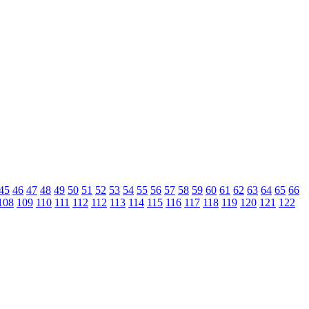
45
46
47
48
49
50
51
52
53
54
55
56
57
58
59
60
61
62
63
64
65
66
108
109
110
111
112
112
113
114
115
116
117
118
119
120
121
122