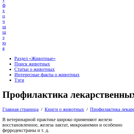
ф
х
ц
ч
ш
щ
э
ю
я
Раздел «Животные»
Поиск животных
Статьи о животных
Интересные факты о животных
Тэги
Профилактика лекарственных
Главная страница
/
Книги о животных
/
Профилактика лекар
В ветеринарной практике широко применяют железо
восстановленное, железа лактат, микроанемин и особенно
ферродекстраны и т. д.