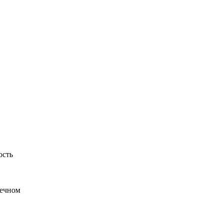
ость
шечном