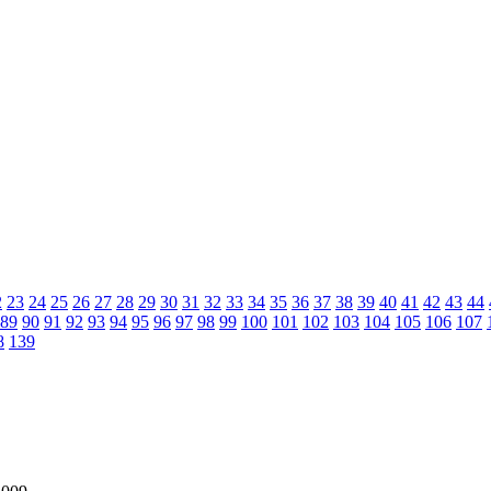
2
23
24
25
26
27
28
29
30
31
32
33
34
35
36
37
38
39
40
41
42
43
44
89
90
91
92
93
94
95
96
97
98
99
100
101
102
103
104
105
106
107
8
139