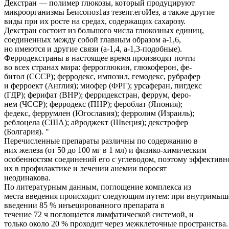
Декстран — полимер глюкозы, который продуцируют
микроорганизмы Ьеисопоз1аз тезепг.егоИез, а также другие
виды при их росте на средах, содержащих сахарозу.
Декстран состоит из большого числа глюкозных единиц,
соединенных между собой главным образом а-1,6,
но имеются и другие связи (а-1,4, а-1,3-подобные).
Ферродекстраны в настоящее время производят почти
во всех странах мира: ферроглюкин, глюкоферон, фе-
битол (СССР); ферродекс, импозил, гемодекс, рубрафер
и ферроект (Англия); миофер (ФРГ); урсаферан, пигдекс
(ГДР); ферифат (ВНР); ферридекстран, феррум, феро-
нем (ЧССР); ферродекс (ПНР); фероблат (Япония);
федекс, феррумлен (Югославия); ферролим (Израиль);
реблоцела (США); айроджект (Швеция); декстрофер
(Болгария). "
Перечисленные препараты различны по содержанию в
них железа (от 50 до 100 мг в 1 мл) и физико-химическим
особенностям соединений его с углеводом, поэтому эффективн
их в профилактике и лечении анемии поросят
неодинакова.
По литературным данным, поглощение комплекса из
места введения происходит следующим путем: при внутримы
введении 85 % инъецированного препарата в
течение 72 ч поглощается лимфатической системой, и
только около 20 % проходит через межклеточные пространства.