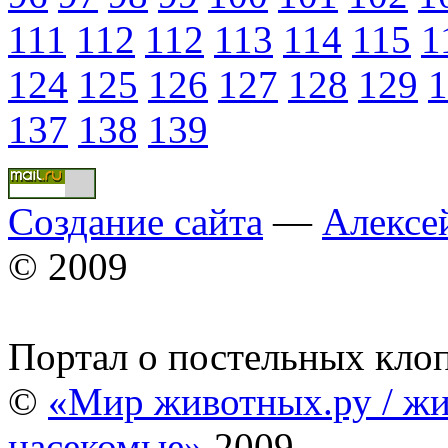
111
112
112
113
114
115
1
124
125
126
127
128
129
1
137
138
139
Создание сайта
—
Алексе
© 2009
Портал о постельных кло
©
«Мир животных.ру / жи
насекомые»
2009