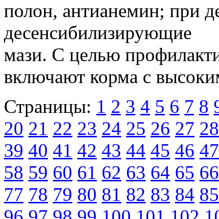
полон, антианемин; при 
десенсибилизирующие
мази. С целью профилакт
включают корма с высоки
Страницы:
1
2
3
4
5
6
7
8
20
21
22
23
24
25
26
27
28
39
40
41
42
43
44
45
46
47
58
59
60
61
62
63
64
65
66
77
78
79
80
81
82
83
84
85
96
97
98
99
100
101
102
1