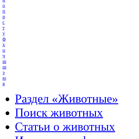
о
п
р
с
т
у
ф
х
ц
ч
ш
щ
э
ю
я
Раздел «Животные»
Поиск животных
Статьи о животных