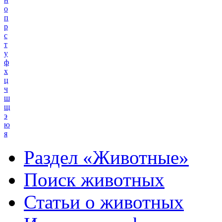
о
п
р
с
т
у
ф
х
ц
ч
ш
щ
э
ю
я
Раздел «Животные»
Поиск животных
Статьи о животных