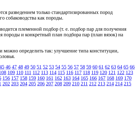
тся разведением только стандартизированных пород
о собаководства как породы.
водится племенной подбор (т. е. подбор пар для получения
я породы и конкретный план подбора пар (план вязок) на
чи можно определить так: улучшение типа конституции,
оловья.
45
46
47
48
49
50
51
52
53
54
55
56
57
58
59
60
61
62
63
64
65
66
108
109
110
111
112
113
114
115
116
117
118
119
120
121
122
123
5
156
157
158
159
160
161
162
163
164
165
166
167
168
169
170
1
202
203
204
205
206
207
208
209
210
211
212
213
214
214
215