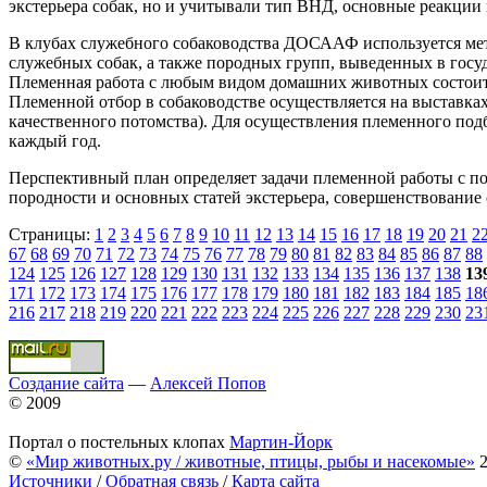
экстерьера собак, но и учитывали тип ВНД, основные реакции 
В клубах служебного собаководства ДОСААФ используется мет
служебных собак, а также породных групп, выведенных в гос
Племенная работа с любым видом домашних животных состоит и
Племенной отбор в собаководстве осуществляется на выставках
качественного потомства). Для осуществления племенного под
каждый год.
Перспективный план определяет задачи племенной работы с по
породности и основных статей экстерьера, совершенствование
Страницы:
1
2
3
4
5
6
7
8
9
10
11
12
13
14
15
16
17
18
19
20
21
2
67
68
69
70
71
72
73
74
75
76
77
78
79
80
81
82
83
84
85
86
87
88
124
125
126
127
128
129
130
131
132
133
134
135
136
137
138
13
171
172
173
174
175
176
177
178
179
180
181
182
183
184
185
18
216
217
218
219
220
221
222
223
224
225
226
227
228
229
230
23
Создание сайта
—
Алексей Попов
© 2009
Портал о постельных клопах
Мартин-Йорк
©
«Мир животных.ру / животные, птицы, рыбы и насекомые»
2
Источники
/
Обратная связь
/
Карта сайта