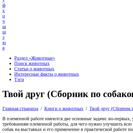
ф
х
ц
ч
ш
щ
э
ю
я
Раздел «Животные»
Поиск животных
Статьи о животных
Интересные факты о животных
Тэги
Твой друг (Сборник по собаков
Главная страница
/
Книги о животных
/
Твой друг (Сборник 
В племенной работе имеются две основные задачи: во-первых,
требованиям племенной работы, для чего нужно улучшить всю 
собак на выставках и его применение в практической работе по