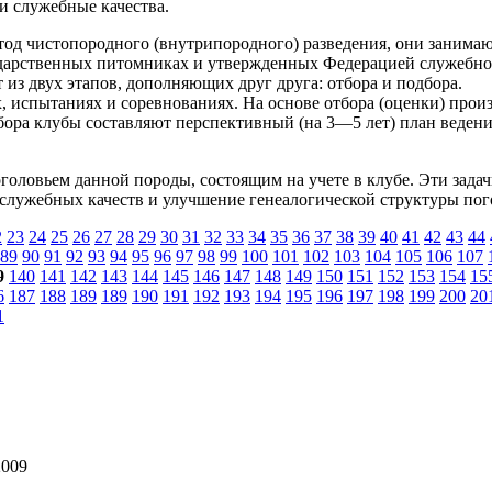
и служебные качества.
од чистопородного (внутрипородного) разведения, они занимаю
ударственных питомниках и утвержденных Федерацией служебног
з двух этапов, дополняющих друг друга: отбора и подбора.
, испытаниях и соревнованиях. На основе отбора (оценки) произ
бора клубы составляют перспективный (на 3—5 лет) план ведени
головьем данной породы, состоящим на учете в клубе. Эти зада
 служебных качеств и улучшение генеалогической структуры пог
2
23
24
25
26
27
28
29
30
31
32
33
34
35
36
37
38
39
40
41
42
43
44
89
90
91
92
93
94
95
96
97
98
99
100
101
102
103
104
105
106
107
9
140
141
142
143
144
145
146
147
148
149
150
151
152
153
154
15
6
187
188
189
189
190
191
192
193
194
195
196
197
198
199
200
20
1
009