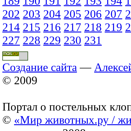
189
190
191
192
193
194
1
202
203
204
205
206
207
2
214
215
216
217
218
219
2
227
228
229
230
231
Создание сайта
—
Алексе
© 2009
Портал о постельных кло
©
«Мир животных.ру / жи