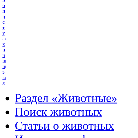
о
п
р
с
т
у
ф
х
ц
ч
ш
щ
э
ю
я
Раздел «Животные»
Поиск животных
Статьи о животных