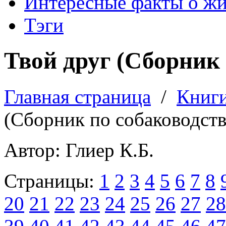
Интересные факты о ж
Тэги
Твой друг (Сборник 
Главная страница
/
Книг
(Сборник по собаководств
Автор: Глиер К.Б.
Страницы:
1
2
3
4
5
6
7
8
20
21
22
23
24
25
26
27
28