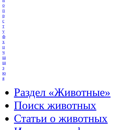
о
п
р
с
т
у
ф
х
ц
ч
ш
щ
э
ю
я
Раздел «Животные»
Поиск животных
Статьи о животных