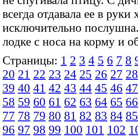
всегда отдавала ее в руки
исключительно послушна.
лодке с носа на корму и о
Страницы:
1
2
3
4
5
6
7
8
20
21
22
23
24
25
26
27
28
39
40
41
42
43
44
45
46
47
58
59
60
61
62
63
64
65
66
77
78
79
80
81
82
83
84
85
96
97
98
99
100
101
102
1