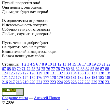
Пускай погреется она!
Она поймет, она оценит,
До смерти будет вам верна!
О, одиночества огромность
И невозможность потерять
Собачью вечную готовность
Любить, служить и доверять!
Пусть человек добрее будет!
Не прихоть это, не пустяк.
Внимательней вглядитесь, люди,
В глаза покинутых собак!
Страницы:
1
2
3
4
5
6
7
8
9
10
11
12
13
14
15
16
17
18
19
20
21
2
67
68
69
70
71
72
73
74
75
76
77
78
79
80
81
82
83
84
85
86
87
88
124
125
126
127
128
129
130
131
132
133
134
135
136
137
138
13
171
172
173
174
175
176
177
178
179
180
181
182
183
184
185
18
216
217
218
219
220
221
222
223
224
225
226
227
228
229
230
23
Создание сайта
—
Алексей Попов
© 2009