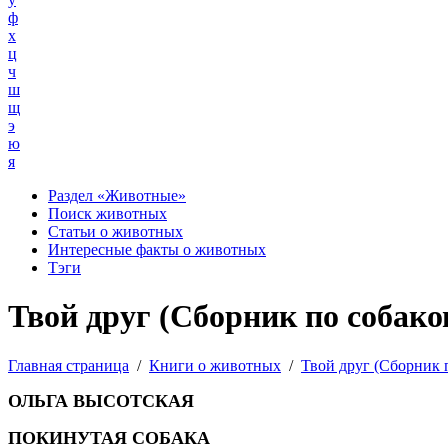
ф
х
ц
ч
ш
щ
э
ю
я
Раздел «Животные»
Поиск животных
Статьи о животных
Интересные факты о животных
Тэги
Твой друг (Сборник по собаков
Главная страница
/
Книги о животных
/
Твой друг (Сборник 
ОЛЬГА ВЫСОТСКАЯ
ПОКИНУТАЯ СОБАКА