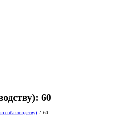
одству): 60
по собаководству)
/
60