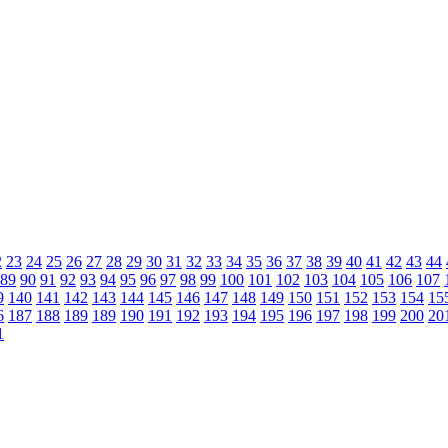
2
23
24
25
26
27
28
29
30
31
32
33
34
35
36
37
38
39
40
41
42
43
44
89
90
91
92
93
94
95
96
97
98
99
100
101
102
103
104
105
106
107
9
140
141
142
143
144
145
146
147
148
149
150
151
152
153
154
15
6
187
188
189
189
190
191
192
193
194
195
196
197
198
199
200
20
1