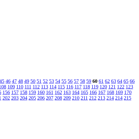
45
46
47
48
49
50
51
52
53
54
55
56
57
58
59
60
61
62
63
64
65
66
108
109
110
111
112
113
114
115
116
117
118
119
120
121
122
123
5
156
157
158
159
160
161
162
163
164
165
166
167
168
169
170
1
202
203
204
205
206
207
208
209
210
211
212
213
214
214
215