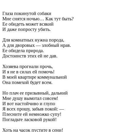
Глаза покинутой собаки
Мне снятся ночью… Как тут быть?
Ее обидеть может всякий
И даже попросту убить.
Для комнатных нужна порода,
А для дворовых — злобный нрав.
Ее обидела природа.
Достоинств этих ей не дав.
Хозяева прогнали прочь,
И я не в силах ей помочь!
В моей квартире коммунальной
Она помехой будет всем.
Но плач ее призывный, дальний
Мне душу вымотал совсем!
И вот настойчиво и глупо
Я всех прошу, забыв покой: —
Плесните ей немножко супу!
Погладьте ласковой рукой!
Хоть на часок пустите в сени!