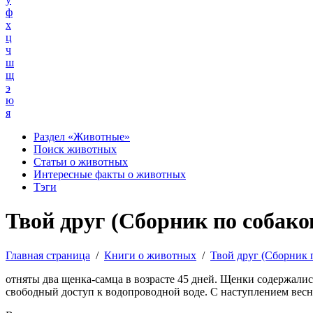
ф
х
ц
ч
ш
щ
э
ю
я
Раздел «Животные»
Поиск животных
Статьи о животных
Интересные факты о животных
Тэги
Твой друг (Сборник по собаков
Главная страница
/
Книги о животных
/
Твой друг (Сборник 
отняты два щенка-самца в возрасте 45 дней. Щенки содержалис
свободный доступ к водопроводной воде. С наступлением весн