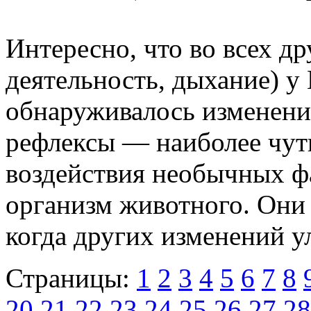
Интересно, что во всех д
деятельность, дыхание) у
обнаруживалось изменени
рефлексы — наиболее чут
воздействия необычных ф
организм животного. Они
когда других изменений у
Страницы:
1
2
3
4
5
6
7
8
20
21
22
23
24
25
26
27
28