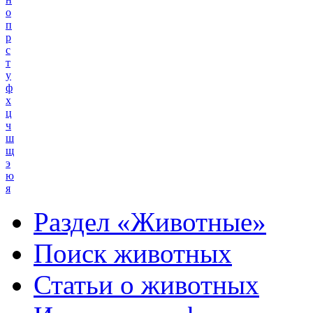
о
п
р
с
т
у
ф
х
ц
ч
ш
щ
э
ю
я
Раздел «Животные»
Поиск животных
Статьи о животных