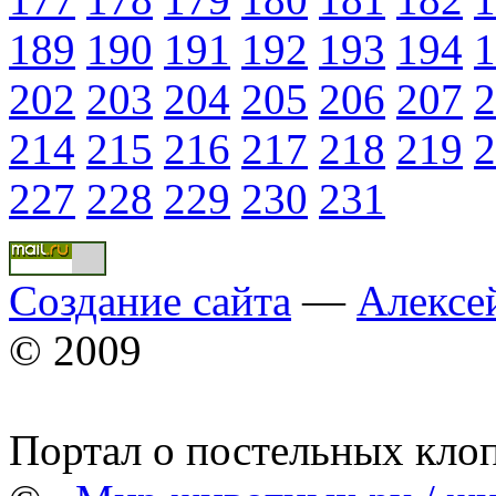
189
190
191
192
193
194
1
202
203
204
205
206
207
2
214
215
216
217
218
219
2
227
228
229
230
231
Создание сайта
—
Алексе
© 2009
Портал о постельных кло