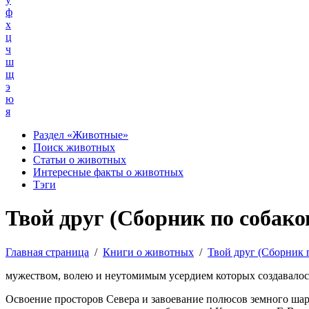
ф
х
ц
ч
ш
щ
э
ю
я
Раздел «Животные»
Поиск животных
Статьи о животных
Интересные факты о животных
Тэги
Твой друг (Сборник по собаков
Главная страница
/
Книги о животных
/
Твой друг (Сборник 
мужеством, волею и неутомимым усердием которых создавалось
Освоение просторов Севера и завоевание полюсов земного шар