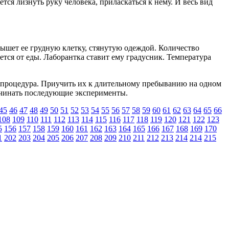
ется лизнуть руку человека, приласкаться к нему. И весь вид
лышет ее грудную клетку, стянутую одеждой. Количество
тся от еды. Лаборантка ставит ему градусник. Температура
ая процедура. Приучить их к длительному пребыванию на одном
начинать последующие эксперименты.
45
46
47
48
49
50
51
52
53
54
55
56
57
58
59
60
61
62
63
64
65
66
108
109
110
111
112
113
114
115
116
117
118
119
120
121
122
123
5
156
157
158
159
160
161
162
163
164
165
166
167
168
169
170
1
202
203
204
205
206
207
208
209
210
211
212
213
214
214
215