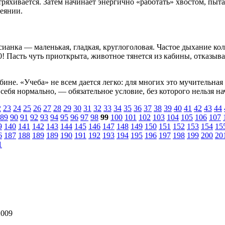
тряхивается. Затем начинает энергично «работать» хвостом, пыта
деянии.
сианка — маленькая, гладкая, круглоголовая. Частое дыхание ко
Пасть чуть приоткрыта, животное тянется из кабины, отказывае
бине. «Учеба» не всем дается легко: для многих это мучительн
 себя нормально, — обязательное условие, без которого нельзя 
2
23
24
25
26
27
28
29
30
31
32
33
34
35
36
37
38
39
40
41
42
43
44
89
90
91
92
93
94
95
96
97
98
99
100
101
102
103
104
105
106
107
9
140
141
142
143
144
145
146
147
148
149
150
151
152
153
154
15
6
187
188
189
189
190
191
192
193
194
195
196
197
198
199
200
20
1
009