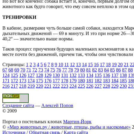
Но вот все кончено: собака встает и, конечно, первым долгом о
животного как будто говорит, что ему совсем неплохо в этом о
ТРЕНИРОВКИ
В кабине, размерами чуть больше самой собаки, находится Мар
дыхательных движений — 69 в минуту. И это при норме 26—30! 
40,2° — значительно выше нормы.
Таков процесс приучения будущих маленьких космонавтов к ка
месте почти без движений, причем так, чтобы они чувствовали
Страницы:
1
2
3
4
5
6
7
8
9
10
11
12
13
14
15
16
17
18
19
20
21
2
67
68
69
70
71
72
73
74
75
76
77
78
79
80
81
82
83
84
85
86
87
88
124
125
126
127
128
129
130
131
132
133
134
135
136
137
138
13
171
172
173
174
175
176
177
178
179
180
181
182
183
184
185
18
216
217
218
219
220
221
222
223
224
225
226
227
228
229
230
23
Создание сайта
—
Алексей Попов
© 2009
Портал о постельных клопах
Мартин-Йорк
©
«Мир животных.ру / животные, птицы, рыбы и насекомые»
2
Источники
/
Обратная связь
/
Карта сайта