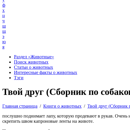
ф
х
ц
ч
ш
щ
э
ю
я
Раздел «Животные»
Поиск животных
Статьи о животных
Интересные факты о животных
Тэги
Твой друг (Сборник по собаков
Главная страница
/
Книги о животных
/
Твой друг (Сборник 
послушно поднимает лапу, которую продевают в рукав. Очень 
скрепить швом капроновые ленты на животе.