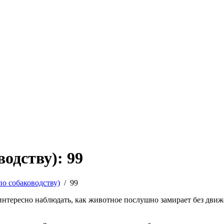
одству): 99
по собаководству)
/
99
интересно наблюдать, как животное послушно замирает без движ