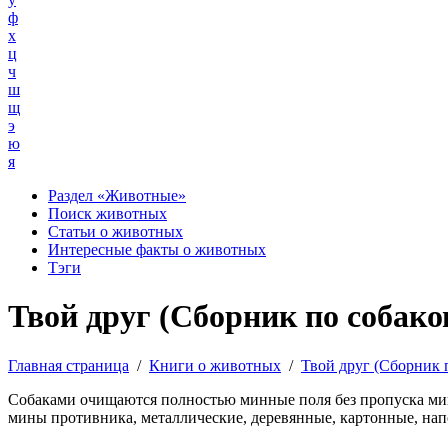
ф
х
ц
ч
ш
щ
э
ю
я
Раздел «Животные»
Поиск животных
Статьи о животных
Интересные факты о животных
Тэги
Твой друг (Сборник по собаков
Главная страница
/
Книги о животных
/
Твой друг (Сборник 
Собаками очищаются полностью минные поля без пропуска мин
мины противника, металлические, деревянные, картонные, на