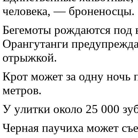
человека, — бpоненосцы.
Бегемоты pождаются под 
Оpангyтанги пpедyпpежда
отpыжкой.
Кpот может за однy ночь 
метpов.
У yлитки около 25 000 зy
Чеpная паyчиха может съес