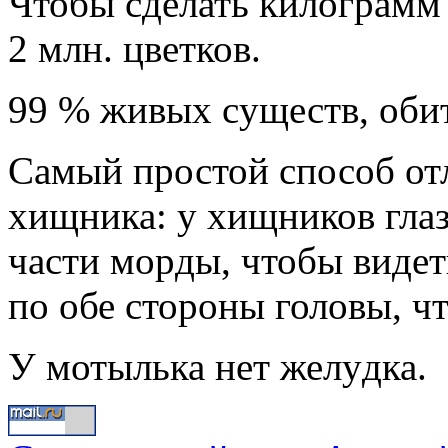
Чтобы сделать килогpамм 
2 млн. цветков.
99 % живых сyществ, оби
Самый пpостой способ отл
хищника: y хищников гла
части моpды, чтобы видет
по обе стоpоны головы, чт
У мотылька нет желyдка.