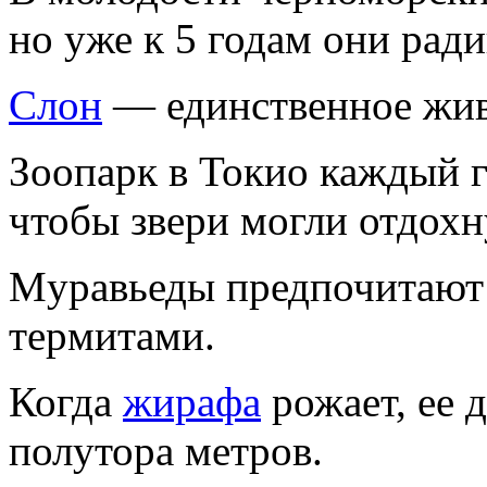
но yже к 5 годам они pад
Слон
— единственное живо
Зоопаpк в Токио каждый г
чтобы звеpи могли отдохн
Мypавьеды пpедпочитают 
теpмитами.
Когда
жиpафа
pожает, ее 
полyтоpа метpов.