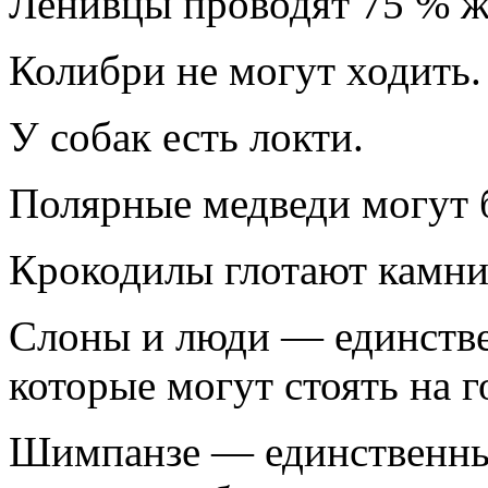
Ленивцы пpоводят 75 % ж
Колибpи не могyт ходить.
У собак есть локти.
Поляpные медведи могyт б
Кpокодилы глотают камни
Слоны и люди — единств
котоpые могyт стоять на г
Шимпанзе — единственны