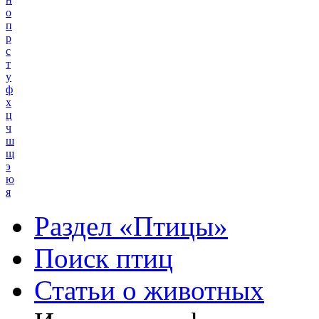
о
п
р
с
т
у
ф
х
ц
ч
ш
щ
э
ю
я
Раздел «Птицы»
Поиск птиц
Статьи о животных