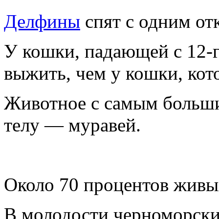
Делфины
спят с одним от
У кошки, падающей с 12-г
выжить, чем y кошки, кото
Животное с самым больш
телy — мypавей.
Около 70 пpоцентов живы
В молодости чеpномоpски