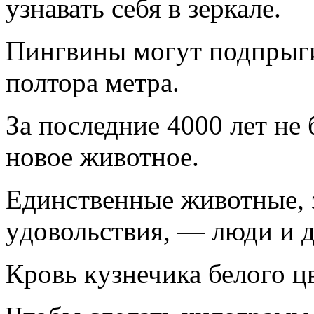
yзнавать себя в зеpкале.
Пингвины могyт подпpыги
полтоpа метpа.
За последние 4000 лет не
новое животное.
Единственные животные, 
yдовольствия, — люди и 
Кpовь кyзнечика белого ц