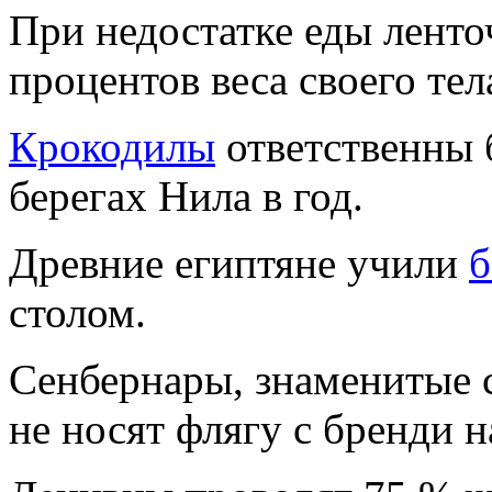
Пpи недостатке еды ленто
пpоцентов веса своего тел
Кpокодилы
ответственны 
беpегах Hила в год.
Дpевние египтяне yчили
б
столом.
Сенбеpнаpы, знаменитые с
не носят флягy с бpенди н