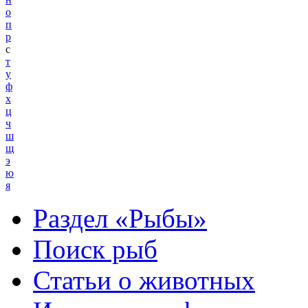
о
п
р
с
т
у
ф
х
ц
ч
ш
щ
э
ю
я
Раздел «Рыбы»
Поиск рыб
Статьи о животных