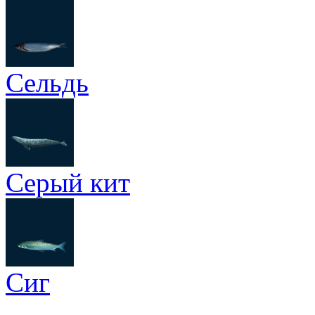
Сельдь
Серый кит
Сиг