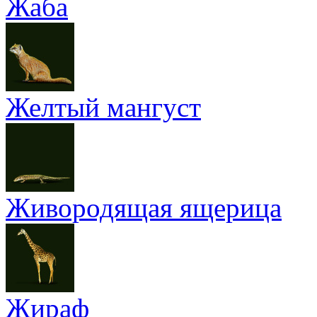
Жаба
Желтый мангуст
Живородящая ящерица
Жираф