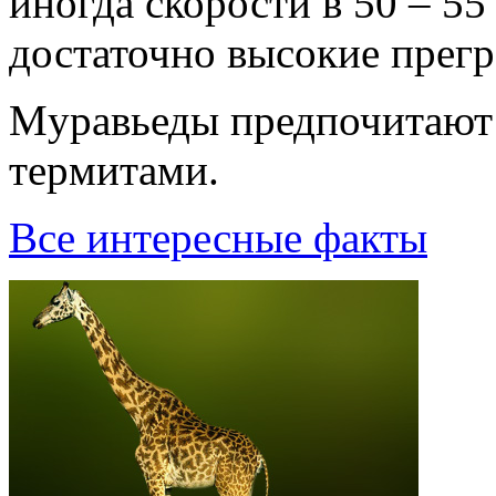
иногда скорости в 50 – 55
достаточно высокие прегр
Мypавьеды пpедпочитают 
теpмитами.
Все интересные факты