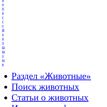
о
п
р
с
т
у
ф
х
ц
ч
ш
щ
э
ю
я
Раздел «Животные»
Поиск животных
Статьи о животных