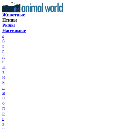
Животные
Птицы
Рыбы
Насекомые
а
б
в
г
д
е
ж
з
и
к
л
м
н
о
п
р
с
т
у