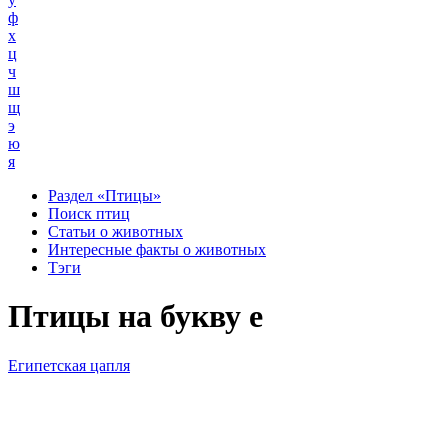
ф
х
ц
ч
ш
щ
э
ю
я
Раздел «Птицы»
Поиск птиц
Статьи о животных
Интересные факты о животных
Тэги
Птицы на букву е
Египетская цапля