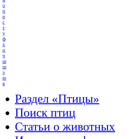
о
п
р
с
т
у
ф
х
ц
ч
ш
щ
э
ю
я
Раздел «Птицы»
Поиск птиц
Статьи о животных