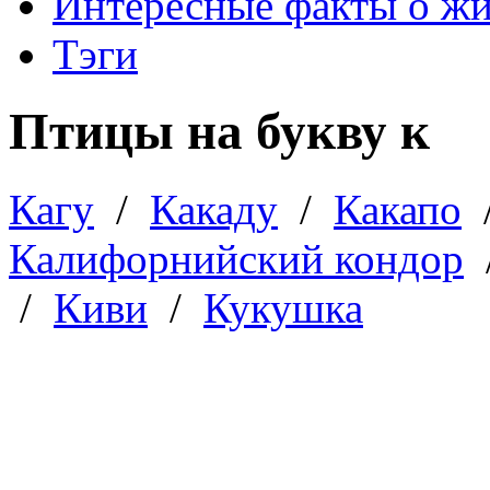
Интересные факты о ж
Тэги
Птицы на букву к
Кагу
/
Какаду
/
Какапо
Калифорнийский кондор
/
Киви
/
Кукушка