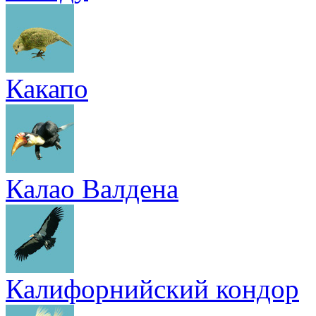
Какапо
Калао Валдена
Калифорнийский кондор