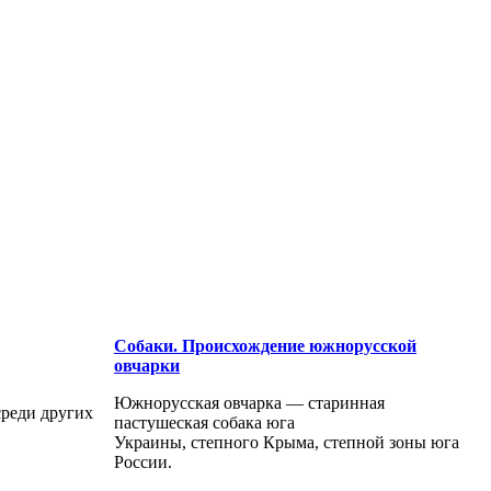
Собаки. Происхождение южнорусской
овчарки
Южнорусская овчарка — старинная
среди других
пастушеская собака юга
Украины, степного Крыма, степной зоны юга
России.