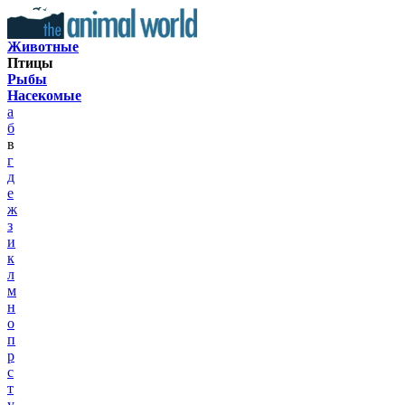
Животные
Птицы
Рыбы
Насекомые
а
б
в
г
д
е
ж
з
и
к
л
м
н
о
п
р
с
т
у