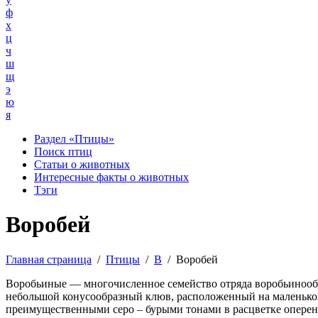
ф
х
ц
ч
ш
щ
э
ю
я
Раздел «Птицы»
Поиск птиц
Статьи о животных
Интересные факты о животных
Тэги
Воробей
Главная страница
/
Птицы
/
В
/
Воробей
Воробьиные — многочисленное семейство отряда воробьинообр
небольшой конусообразный клюв, расположенный на маленькой
преимущественными серо – бурыми тонами в расцветке оперен