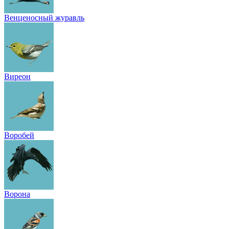
Венценосный журавль
Виреон
Воробей
Ворона