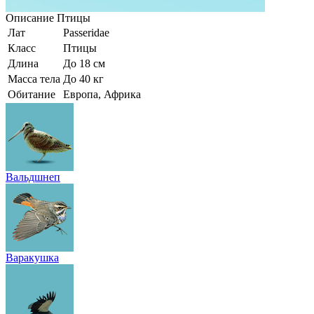
Описание
Птицы
Лат
Passeridae
Класс
Птицы
Длина
До 18 см
Масса тела
До 40 кг
Обитание
Европа, Африка
Вальдшнеп
Варакушка